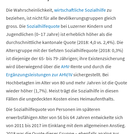
Die Wahrscheinlichkeit,
wirtschaftliche Sozialhilfe
zu
beziehen, ist nicht für alle Bevölkerungsgruppen gleich
gross. Die
Sozialhilfequote
bei Luzerner Kindern und
Jugendlichen (0–17 Jahre) ist erheblich höher als die
durchschnittliche kantonale Quote (2018: 4,0 vs. 2,4%). Die
Altersgruppe mit der tiefsten Sozialhilfequote (2018: 0,3%)
ist diejenige der 65- bis 79-Jährigen; ihre Existenzsicherung
wird überwiegend über die
AHV
-Rente und durch die
Ergänzungsleistungen zur AHV/IV
sichergestellt. Bei
Hochbetagten im Alter von 80 und mehr Jahren ist die Quote
wieder höher (1,7%). Meist trägt die Sozialhilfe in diesen
Fällen die ungedeckten Kosten eines Heimaufenthalts.
Die Sozialhilfequote von Personen im späteren
erwerbsfähigen Alter von 56 bis 64 Jahren entwickelte sich
von 2011 bis 2017 im Einklang mit dem allgemeinen Anstieg.
2018 war die Quote dieser Gruppe – ebenfalls analog zur