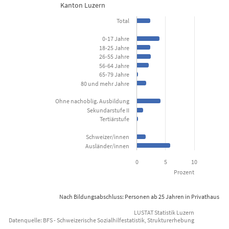
Kanton Luzern
Bar chart with 15 bars.
Total
Kanton Luzern
0-17 Jahre
18-25 Jahre
View as data table, Sozialhilfequote nach soziodemogra
26-55 Jahre
56-64 Jahre
The chart has 1 X axis displaying categories.
65-79 Jahre
80 und mehr Jahre
The chart has 1 Y axis displaying Prozent. Data ranges from 0 to 5
Ohne nachoblig. Ausbildung
Sekundarstufe II
Tertiärstufe
Schweizer/innen
Ausländer/innen
0
5
10
Prozent
Nach Bildungsabschluss: Personen ab 25 Jahren in Privathaushal
LUSTAT Statistik Luzern
Datenquelle: BFS - Schweizerische Sozialhilfestatistik, Strukturerhebung