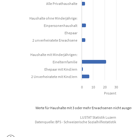
Alle Privathaushalte
Kanton Luzern
Haushalte ohne Minderjährige:
View as data table, Anteil der mit wirtschaftlicher Sozialhi
Einpersonenhaushalt
The chart has 1 X axis displaying categories.
Ehepaar
2 unverheiratete Erwachsene
The chart has 1 Y axis displaying Prozent. Data ranges from 0.4 to
Haushalte mit Minderjährigen:
Einelternfamilie
Ehepaar mit Kind/ern
2 Unverheiratete mit Kind/ern
0
10
20
30
Prozent
Werte für Haushalte mit 3 oder mehr Erwachsenen nicht ausgewie
LUSTAT Statistik Luzern
Datenquelle: BFS - Schweizerische Sozialhilfestatistik
End of interactive chart.