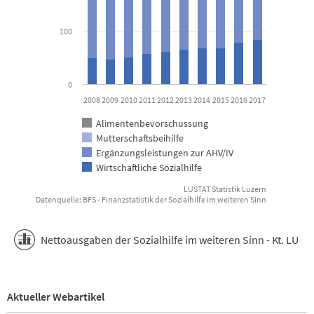
100
0
2008
2009
2010
2011
2012
2013
2014
2015
2016
2017
Alimentenbevorschussung
Mutterschaftsbeihilfe
Ergänzungsleistungen zur AHV/IV
Wirtschaftliche Sozialhilfe
LUSTAT Statistik Luzern
Datenquelle: BFS - Finanzstatistik der Sozialhilfe im weiteren Sinn
End of interactive chart.
Nettoausgaben der Sozialhilfe im weiteren Sinn - Kt. LU
Aktueller Webartikel