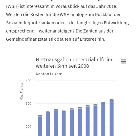
(WSH) ist interessant im Vorausblick auf das Jahr 2018:
Werden die Kosten für die WSH analog zum Rücklauf der
Sozialhilfequote sinken oder – der langfristigen Entwicklung
entsprechend – weiter ansteigen? Die Zahlen aus der
Gemeindefinanzstatistik deuten auf Ersteres hin.
Nettoausgaben der Sozialhilfe im
weiteren Sinn seit 2008
Nettoausgaben der Sozialhilfe im weiteren Sinn seit 2008
Kanton Luzern
400
Mio. Franken
Bar chart with 4 data series.
Kanton Luzern
300
View as data table, Nettoausgaben der Sozialhilfe im weit
The chart has 1 X axis displaying categories.
200
The chart has 1 Y axis displaying Mio. Franken. Data ranges from 