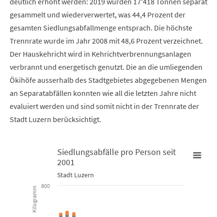
deutlich erhöht werden: 2019 wurden 17'418 Tonnen separat
gesammelt und wiederverwertet, was 44,4 Prozent der
gesamten Siedlungsabfallmenge entsprach. Die höchste
Trennrate wurde im Jahr 2008 mit 48,6 Prozent verzeichnet.
Der Hauskehricht wird in Kehrichtverbrennungsanlagen
verbrannt und energetisch genutzt. Die an die umliegenden
Ökihöfe ausserhalb des Stadtgebietes abgegebenen Mengen
an Separatabfällen konnten wie all die letzten Jahre nicht
evaluiert werden und sind somit nicht in der Trennrate der
Stadt Luzern berücksichtigt.
Siedlungsabfälle pro Person seit
2001
Siedlungsabfälle pro Person seit 2001
Stadt Luzern
800
Kilogramm
Bar chart with 5 data series.
Stadt Luzern