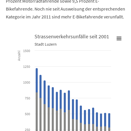
Prozent Motorradfahrende sowie 9,5 Prozent E-
Bikefahrende. Noch nie seit Ausweisung der entsprechenden
Kategorie im Jahr 2011 sind mehr E-Bikefahrende verunfallt.
Strassenverkehrsunfälle seit 2001
Stadt Luzern
Strassenverkehrsunfälle seit 2001
1500
Anzahl
Bar chart with 2 data series.
1250
Stadt Luzern
1000
View as data table, Strassenverkehrsunfälle seit 2001
The chart has 1 X axis displaying categories.
750
The chart has 1 Y axis displaying Anzahl. Data ranges from 287 to
500
250