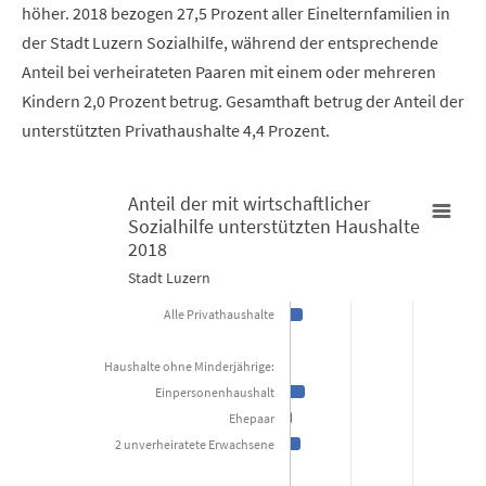
höher. 2018 bezogen 27,5 Prozent aller Einelternfamilien in
der Stadt Luzern Sozialhilfe, während der entsprechende
Anteil bei verheirateten Paaren mit einem oder mehreren
Kindern 2,0 Prozent betrug. Gesamthaft betrug der Anteil der
unterstützten Privathaushalte 4,4 Prozent.
Anteil der mit wirtschaftlicher
Sozialhilfe unterstützten Haushalte
Anteil der mit wirtschaftlicher Sozialhilfe unterstützten Hausha
2018
Stadt Luzern
Bar chart with 11 bars.
Alle Privathaushalte
Stadt Luzern
Haushalte ohne Minderjährige:
View as data table, Anteil der mit wirtschaftlicher Sozialhi
Einpersonenhaushalt
The chart has 1 X axis displaying categories.
Ehepaar
2 unverheiratete Erwachsene
The chart has 1 Y axis displaying Prozent. Data ranges from 0.7 to