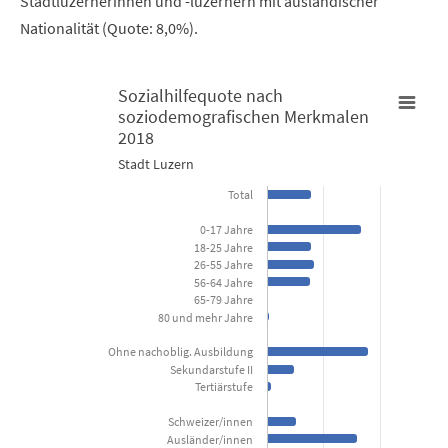
Stadtluzernerinnen und -luzernern mit ausländischer
Nationalität (Quote: 8,0%).
Sozialhilfequote nach
soziodemografischen Merkmalen
Sozialhilfequote nach soziodemografischen Merkmalen 2018
2018
Stadt Luzern
Bar chart with 15 bars.
Total
Stadt Luzern
0-17 Jahre
18-25 Jahre
View as data table, Sozialhilfequote nach soziodemogra
26-55 Jahre
56-64 Jahre
The chart has 1 X axis displaying categories.
65-79 Jahre
80 und mehr Jahre
The chart has 1 Y axis displaying Prozent. Data ranges from 0 to 9
Ohne nachoblig. Ausbildung
Sekundarstufe II
Tertiärstufe
Schweizer/innen
Ausländer/innen