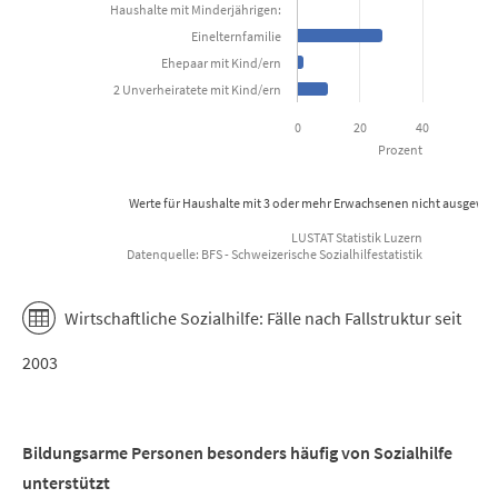
Haushalte mit Minderjährigen:
Einelternfamilie
Ehepaar mit Kind/ern
2 Unverheiratete mit Kind/ern
0
20
40
Prozent
Werte für Haushalte mit 3 oder mehr Erwachsenen nicht ausgewie
LUSTAT Statistik Luzern
Datenquelle: BFS - Schweizerische Sozialhilfestatistik
End of interactive chart.
Wirtschaftliche Sozialhilfe: Fälle nach Fallstruktur seit
2003
Bildungsarme Personen besonders häufig von Sozialhilfe
unterstützt