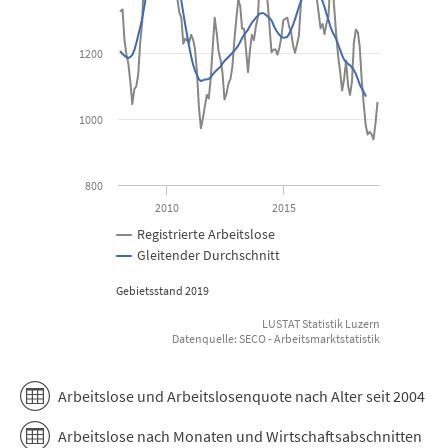
The chart has 1 X axis displaying Time. Data ranges from 2008-01
The chart has 1 Y axis displaying values. Data ranges from 938 to
1200
1000
800
2010
2015
Registrierte Arbeitslose
Gleitender Durchschnitt
Gebietsstand 2019
LUSTAT Statistik Luzern
Datenquelle: SECO - Arbeitsmarktstatistik
End of interactive chart.
Arbeitslose und Arbeitslosenquote nach Alter seit 2004
Arbeitslose nach Monaten und Wirtschaftsabschnitten