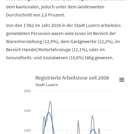
dem kantonalen, jedoch unter dem landesweiten
Durchschnitt von 2,6 Prozent.
Von den 1'062 im Jahr 2018 in der Stadt Luzern arbeitslos
gemeldeten Personen waren viele zuvor im Bereich der
Warenherstellung (12,9%), dem Gastgewerbe (12,2%), im
Bereich Handel/Motorfahrzeuge (12,1%), oder im
Gesundheits- und Sozialwesen (10,6%) tätig gewesen.
Registrierte Arbeitslose seit 2008
Stadt Luzern
Registrierte Arbeitslose seit 2008
1800
Line chart with 2 lines.
1600
Stadt Luzern
View as data table, Registrierte Arbeitslose seit 2008
1400