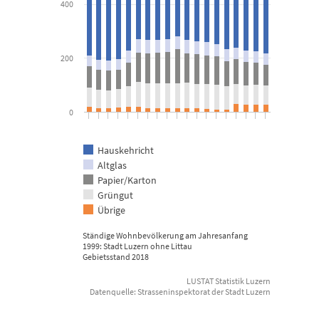
400
The chart has 1 Y axis displaying Kilogramm. Data ranges from 9.
200
0
Hauskehricht
Altglas
Papier/Karton
Grüngut
Übrige
Ständige Wohnbevölkerung am Jahresanfang
1999: Stadt Luzern ohne Littau
Gebietsstand 2018
LUSTAT Statistik Luzern
Datenquelle: Strasseninspektorat der Stadt Luzern
End of interactive chart.