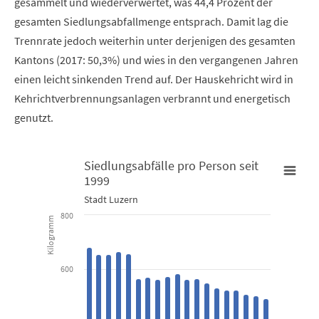
gesammelt und wiederverwertet, was 44,4 Prozent der
gesamten Siedlungsabfallmenge entsprach. Damit lag die
Trennrate jedoch weiterhin unter derjenigen des gesamten
Kantons (2017: 50,3%) und wies in den vergangenen Jahren
einen leicht sinkenden Trend auf. Der Hauskehricht wird in
Kehrichtverbrennungsanlagen verbrannt und energetisch
genutzt.
Siedlungsabfälle pro Person seit
1999
Siedlungsabfälle pro Person seit 1999
Stadt Luzern
800
Kilogramm
Bar chart with 5 data series.
Stadt Luzern
600
View as data table, Siedlungsabfälle pro Person seit 1999
The chart has 1 X axis displaying categories.