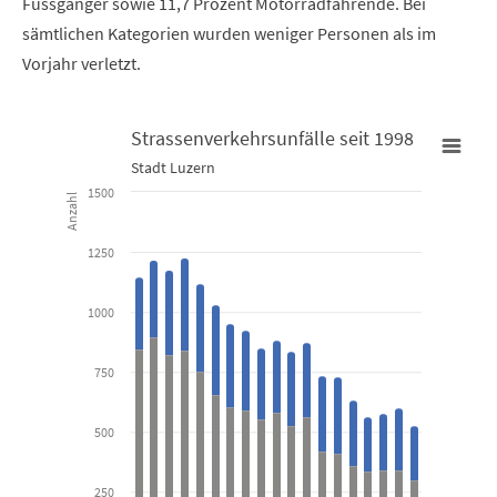
Fussgänger sowie 11,7 Prozent Motorradfahrende. Bei
sämtlichen Kategorien wurden weniger Personen als im
Vorjahr verletzt.
Strassenverkehrsunfälle seit 1998
Stadt Luzern
Strassenverkehrsunfälle seit 1998
1500
Anzahl
Bar chart with 2 data series.
1250
Stadt Luzern
1000
View as data table, Strassenverkehrsunfälle seit 1998
The chart has 1 X axis displaying categories.
750
The chart has 1 Y axis displaying Anzahl. Data ranges from 303 to
500
250