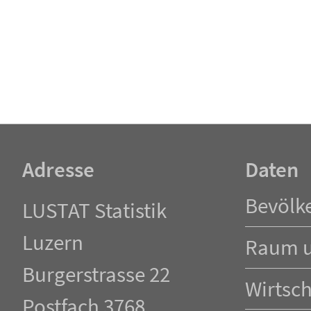
Adresse
Daten
Navigation
Bevölk
LUSTAT Statistik
überspringen
Luzern
Raum 
Burgerstrasse 22
Wirtsch
Postfach 3768