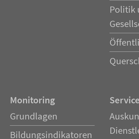
Politik
Gesells
Öffentl
Quersc
Monitoring
Servic
Navigation
Navigation
Grundlagen
Auskun
überspringen
überspringen
Dienstl
Bildungsindikatoren