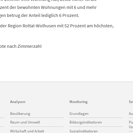
ozent der bewohnten Wohnungen mit 6 und mehr
 betrug der Anteil lediglich 6 Prozent.
der Region Rottal-Wolhusen mit 52 Prozent am höchsten,
te nach Zimmerzahl
Analysen
Monitoring
Se
Navigation
Navigation
Na
Bevölkerung
Grundlagen
Au
überspringen
überspringen
üb
Raum und Umwelt
Bildungsindikatoren
Pu
Ve
Wirtschaft und Arbeit
Sozialindikatoren