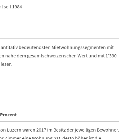
l seit 1984
quantitativ bedeutendsten Mietwohnungssegmenten mit
en nahe dem gesamtschweizerischen Wert und mit 1'390
ieser.
 Prozent
 Luzern waren 2017 im Besitz der jeweiligen Bewohner.
ehr Zimmer eine Wohnung hat, desto höher ist die