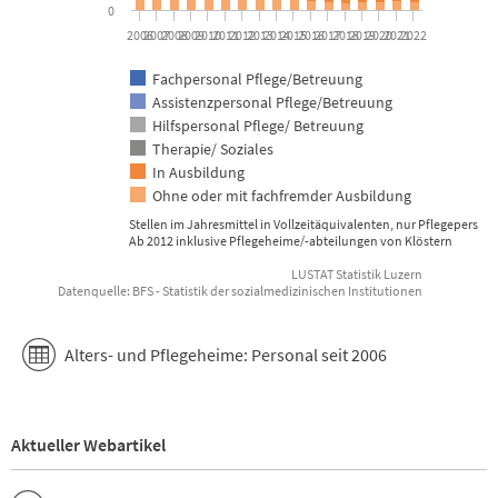
0
2006
2007
2008
2009
2010
2011
2012
2013
2014
2015
2016
2017
2018
2019
2020
2021
2022
Fachpersonal Pflege/Betreuung
Assistenzpersonal Pflege/Betreuung
Hilfspersonal Pflege/ Betreuung
Therapie/ Soziales
In Ausbildung
Ohne oder mit fachfremder Ausbildung
Stellen im Jahresmittel in Vollzeitäquivalenten, nur Pflegepersona
Ab 2012 inklusive Pflegeheime/-abteilungen von Klöstern
LUSTAT Statistik Luzern
Datenquelle: BFS - Statistik der sozialmedizinischen Institutionen
End of interactive chart.
Alters- und Pflegeheime: Personal seit 2006
Aktueller Webartikel