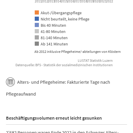
2011
2012
2013
2014
2015
2016
2017
2018
2019
2020
2021
2022
Akut-/Übergangspflege
Nicht beurteilt, keine Pflege
Bis 40 Minuten
41-80 Minuten
81-140 Minuten
Ab 141 Minuten
Ab 2012 inklusive Pflegeheime/-abteilungen von Klöstern
LUSTAT Statistik Luzern
Datenquelle: BFS - Statistik der sozialmedizinischen Institutionen
End of interactive chart.
Alters- und Pflegeheime: Fakturierte Tage nach
Pflegeaufwand
Beschäftigungsvolumen erneut leicht gesunken
2'682 Personen waren Ende 2022 in den Schwyzer Alters-