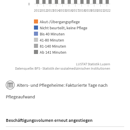
0
2011
2012
2013
2014
2015
2016
2017
2018
2019
2020
2021
2022
Akut-/Übergangspflege
Nicht beurteilt, keine Pflege
Bis 40 Minuten
41-80 Minuten
81-140 Minuten
Ab 141 Minuten
LUSTAT Statistik Luzern
Datenquelle: BFS - Statistik der sozialmedizinischen Institutionen
End of interactive chart.
Alters- und Pflegeheime: Fakturierte Tage nach
Pflegeaufwand
Beschäftigungsvolumen erneut angestiegen