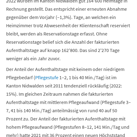
2022 wurden im Kanton Nidwalden gut 164'600 Heimtage in
Rechnung gestellt. Das entspricht einer erneuten Abnahme
gegenüber dem Vorjahr (–1,3%). Tage, an welchen ein
Heimzimmer trotz Abwesenheit der Klientenschaft reserviert
bleibt, werden als Reservationstage erfasst. Ohne
Reservationstage belief sich die Anzahl der fakturierten
Aufenthaltstage auf knapp 162'800. Das sind 2'270 Tage
weniger als ein Jahr zuvor.
Der Anteil der Aufenthaltstage mit keinem oder niedrigem
Pflegebedarf (
Pflegestufe
1–2, 1 bis 40 Min./Tag) ist im
Kanton Nidwalden seit 2011 tendenziell rückläufig (2022:
15%). Im gleichen Zeitraum nahmen die fakturierten
Aufenthaltstage mit mittlerem Pflegeaufwand (Pflegestufe 3–
7, 41 bis 140 Min./Tag) anteilmässig von rund 40 auf 50
Prozent zu. Der Anteil der fakturierten Aufenthaltstage mit
hohem Pflegeaufwand (Pflegestufen 8–12, 141 Min./Tag und
mehr) hatte 2021 mit 36 Prozent einen neuen Höchststand