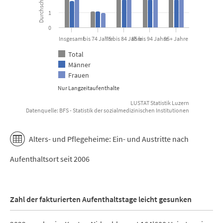
1
0
Insgesamt
bis 74 Jahre
75 bis 84 Jahre
85 bis 94 Jahre
95+ Jahre
Total
Männer
Frauen
Nur Langzeitaufenthalte
LUSTAT Statistik Luzern
Datenquelle: BFS - Statistik der sozialmedizinischen Institutionen
End of interactive chart.
Alters- und Pflegeheime: Ein- und Austritte nach
Aufenthaltsort seit 2006
Zahl der fakturierten Aufenthaltstage leicht gesunken