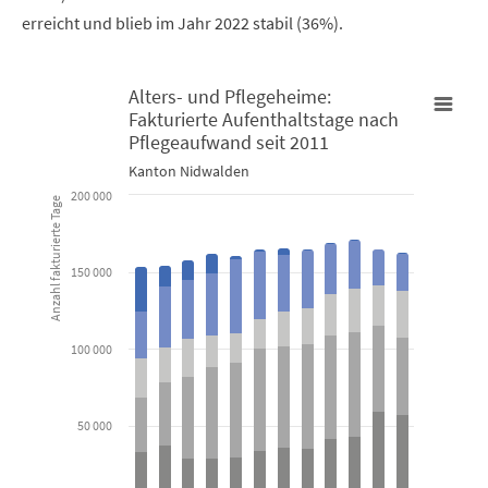
erreicht und blieb im Jahr 2022 stabil (36%).
Alters- und Pflegeheime:
Fakturierte Aufenthaltstage nach
Alters- und Pflegeheime: Fakturierte Aufenthaltstage nach Pfl
Pflegeaufwand seit 2011
Kanton Nidwalden
Bar chart with 6 data series.
200 000
Anzahl fakturierte Tage
Kanton Nidwalden
150 000
View as data table, Alters- und Pflegeheime: Fakturierte 
The chart has 1 X axis displaying categories.
The chart has 1 Y axis displaying Anzahl fakturierte Tage. Data 
100 000
50 000