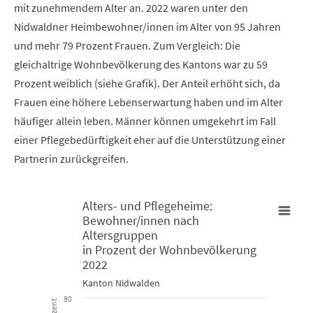
mit zunehmendem Alter an. 2022 waren unter den
Nidwaldner Heimbewohner/innen im Alter von 95 Jahren
und mehr 79 Prozent Frauen. Zum Vergleich: Die
gleichaltrige Wohnbevölkerung des Kantons war zu 59
Prozent weiblich (siehe Grafik). Der Anteil erhöht sich, da
Frauen eine höhere Lebenserwartung haben und im Alter
häufiger allein leben. Männer können umgekehrt im Fall
einer Pflegebedürftigkeit eher auf die Unterstützung einer
Partnerin zurückgreifen.
Alters- und Pflegeheime:
Bewohner/innen nach
Alters- und Pflegeheime: Bewohner/innen nach Altersgruppen 
Altersgruppen
in Prozent der Wohnbevölkerung
2022
Bar chart with 2 data series.
Kanton Nidwalden
Kanton Nidwalden
80
Prozent