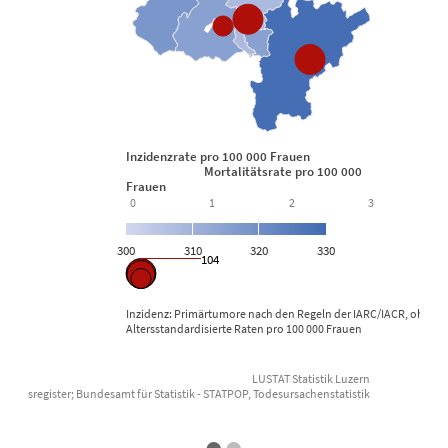
Inzidenzrate pro 100 000 Frauen
Mortalitätsrate pro 100 000
Frauen
0
1
2
3
300
310
320
330
104
Inzidenz: Primärtumore nach den Regeln der IARC/IACR, ohne n
Altersstandardisierte Raten pro 100 000 Frauen
LUSTAT Statistik Luzern
 Krebsregister; Bundesamt für Statistik - STATPOP, Todesursachenstatistik
Datenquelle: Zentralschweizer Krebsre
End of interactive chart.
E
•
•