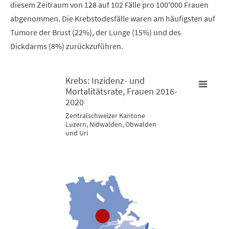
diesem Zeitraum von 128 auf 102 Fälle pro 100'000 Frauen
abgenommen. Die Krebstodesfälle waren am häufigsten auf
Tumore der Brust (22%), der Lunge (15%) und des
Dickdarms (8%) zurückzuführen.
Krebs: Inzidenz- und
Mortalitätsrate, Frauen 2016-
Krebs: Inzidenz- und Mortalitätsrate, Frauen 2016-2020
2020
K
Zentralschweizer Kantone
Luzern, Nidwalden, Obwalden
Map of unspecified region with 3 data series.
M
und Uri
Zentralschweizer Kantone Luzern, Nidwalden, Obwalden und U
Z
View as data table, Krebs: Inzidenz- und Mortalitätsrate