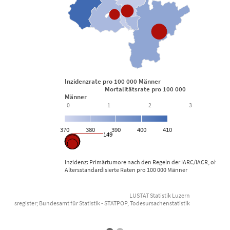
Inzidenzrate pro 100 000 Männer
Mortalitätsrate pro 100 000
Männer
0
1
2
3
370
380
390
400
410
149
Inzidenz: Primärtumore nach den Regeln der IARC/IACR, ohne n
Altersstandardisierte Raten pro 100 000 Männer
LUSTAT Statistik Luzern
 Krebsregister; Bundesamt für Statistik - STATPOP, Todesursachenstatistik
Datenquelle: Zentralschweizer Krebsre
End of interactive chart.
E
•
•