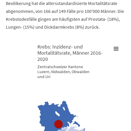
Bevölkerung hat die altersstandardisierte Mortalitätsrate
abgenommen, von 166 auf 149 Fälle pro 100'000 Männer. Die
Krebstodesfälle gingen am häufigsten auf Prostata- (18%),
Lungen- (15%) und Dickdarmkrebs (8%) zurück.
Krebs: Inzidenz- und
Mortalitätsrate, Männer 2016-
Krebs: Inzidenz- und Mortalitätsrate, Männer 2016-2020
2020
K
Zentralschweizer Kantone
Luzern, Nidwalden, Obwalden
Map of unspecified region with 3 data series.
M
und Uri
Zentralschweizer Kantone Luzern, Nidwalden, Obwalden und U
Z
View as data table, Krebs: Inzidenz- und Mortalitätsrate