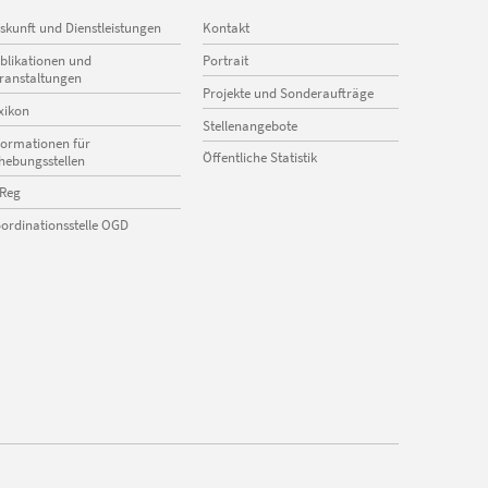
vigation
Navigation
skunft und Dienstleistungen
Kontakt
erspringen
überspringen
blikationen und
Portrait
ranstaltungen
Projekte und Sonderaufträge
xikon
Stellenangebote
formationen für
Öffentliche Statistik
hebungsstellen
Reg
ordinationsstelle OGD