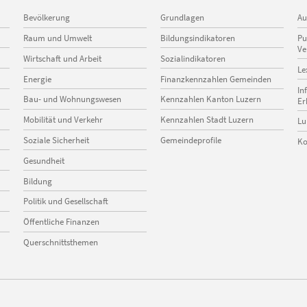
Navigation
Navigation
Na
Bevölkerung
Grundlagen
Au
überspringen
überspringen
üb
Raum und Umwelt
Bildungsindikatoren
Pu
Ve
Wirtschaft und Arbeit
Sozialindikatoren
Le
Energie
Finanzkennzahlen Gemeinden
In
Bau- und Wohnungswesen
Kennzahlen Kanton Luzern
Er
Mobilität und Verkehr
Kennzahlen Stadt Luzern
Lu
Soziale Sicherheit
Gemeindeprofile
Ko
Gesundheit
Bildung
Politik und Gesellschaft
Öffentliche Finanzen
Querschnittsthemen