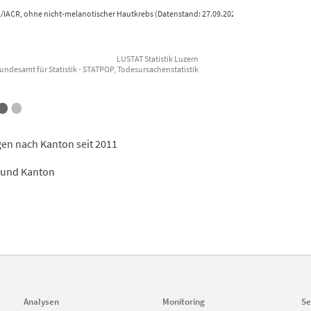
/IACR, ohne nicht-melanotischer Hautkrebs (Datenstand: 27.09.2023)
LUSTAT Statistik Luzern
undesamt für Statistik - STATPOP, Todesursachenstatistik
End of i
•
•
gen nach Kanton seit 2011
t und Kanton
Analysen
Monitoring
Se