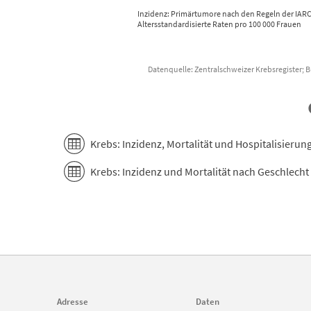
Inzidenz: Primärtumore nach den Regeln der IARC
Altersstandardisierte Raten pro 100 000 Frauen
Datenquelle: Zentralschweizer Krebsregister; B
End of interactive chart.
Krebs: Inzidenz, Mortalität und Hospitalisierun
Krebs: Inzidenz und Mortalität nach Geschlech
Adresse
Daten