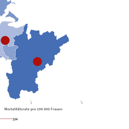
litätsrate, Frauen 2016-2020
View 
2
3
talitätsrate pro 100 000 Frauen
104