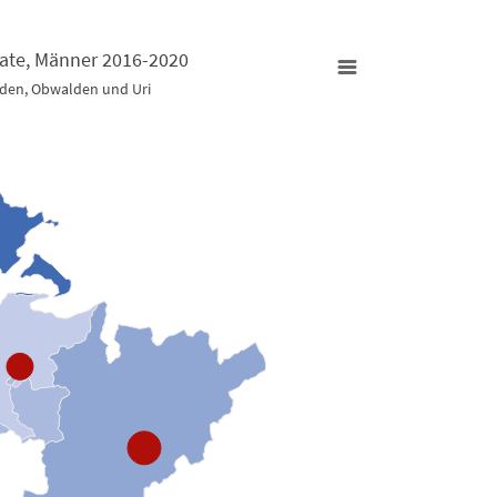
rate, Männer 2016-2020
lden, Obwalden und Uri
-2020
Krebs: I
Map of u
lden und Uri
Zentral
litätsrate, Männer 2016-2020
View 