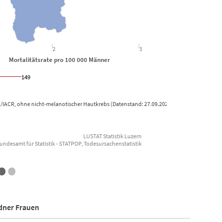
2
3
rtalitätsrate pro 100 000 Männer
149
/IACR, ohne nicht-melanotischer Hautkrebs (Datenstand: 27.09.2023)
LUSTAT Statistik Luzern
undesamt für Statistik - STATPOP, Todesursachenstatistik
End of i
•
•
ldner Frauen