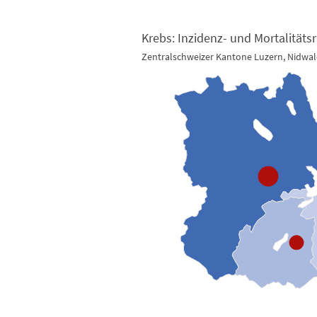
Krebs: Inzidenz- und Mortalitäts
Zentralschweizer Kantone Luzern, Nidwa
Krebs: Inzidenz- und Mortalitätsrate, Männer 2016
Map of unspecified region with 3 data series.
Zentralschweizer Kantone Luzern, Nidwalden, Obwa
View as data table, Krebs: Inzidenz- und Morta