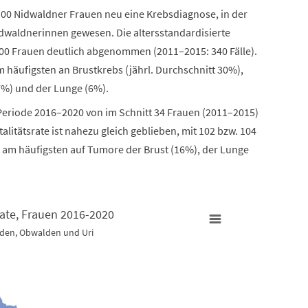
 100 Nidwaldner Frauen neu eine Krebsdiagnose, in der
dwaldnerinnen gewesen. Die altersstandardisierte
000 Frauen deutlich abgenommen (2011–2015: 340 Fälle).
häufigsten an Brustkrebs (jährl. Durchschnitt 30%),
7%) und der Lunge (6%).
 Periode 2016–2020 von im Schnitt 34 Frauen (2011–2015)
alitätsrate ist nahezu gleich geblieben, mit 102 bzw. 104
n am häufigsten auf Tumore der Brust (16%), der Lunge
rate, Frauen 2016-2020
lden, Obwalden und Uri
2020
Krebs: I
Map of u
lden und Uri
Zentral