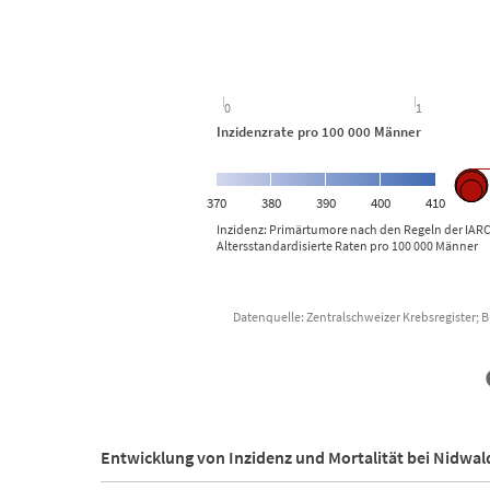
0
1
Inzidenzrate pro 100 000 Männer Mo
370
380
390
400
410
Inzidenz: Primärtumore nach den Regeln der IARC
Altersstandardisierte Raten pro 100 000 Männer
Datenquelle: Zentralschweizer Krebsregister; B
End of interactive chart.
Entwicklung von Inzidenz und Mortalität bei Nidwa