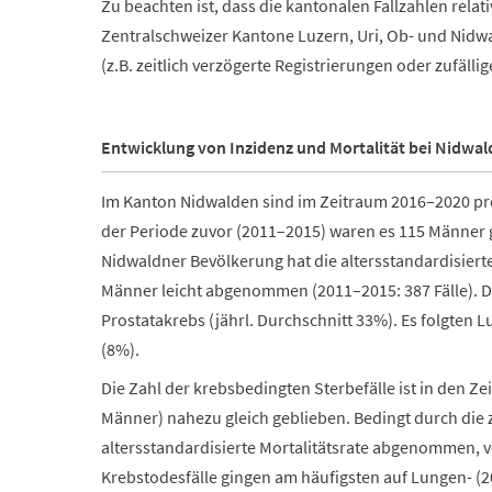
Zu beachten ist, dass die kantonalen Fallzahlen rela
Zentralschweizer Kantone Luzern, Uri, Ob- und Nid
(z.B. zeitlich verzögerte Registrierungen oder zufäl
Entwicklung von Inzidenz und Mortalität bei Nidwa
Im Kanton Nidwalden sind im Zeitraum 2016–2020 pro
der Periode zuvor (2011–2015) waren es 115 Männer 
Nidwaldner Bevölkerung hat die altersstandardisiert
Männer leicht abgenommen (2011–2015: 387 Fälle). 
Prostatakrebs (jährl. Durchschnitt 33%). Es folgte
(8%).
Die Zahl der krebsbedingten Sterbefälle ist in den 
Männer) nahezu gleich geblieben. Bedingt durch die
altersstandardisierte Mortalitätsrate abgenommen, v
Krebstodesfälle gingen am häufigsten auf Lungen- (