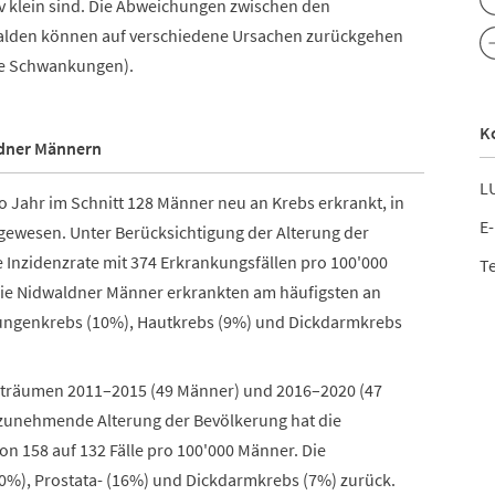
tiv klein sind. Die Abweichungen zwischen den
walden können auf verschiedene Ursachen zurückgehen
lige Schwankungen).
K
ldner Männern
LU
 Jahr im Schnitt 128 Männer neu an Krebs erkrankt, in
E-
gewesen. Unter Berücksichtigung der Alterung der
e Inzidenzrate mit 374 Erkrankungsfällen pro 100'000
Te
Die Nidwaldner Männer erkrankten am häufigsten an
n Lungenkrebs (10%), Hautkrebs (9%) und Dickdarmkrebs
Zeiträumen 2011–2015 (49 Männer) und 2016–2020 (47
 zunehmende Alterung der Bevölkerung hat die
on 158 auf 132 Fälle pro 100'000 Männer. Die
20%), Prostata- (16%) und Dickdarmkrebs (7%) zurück.