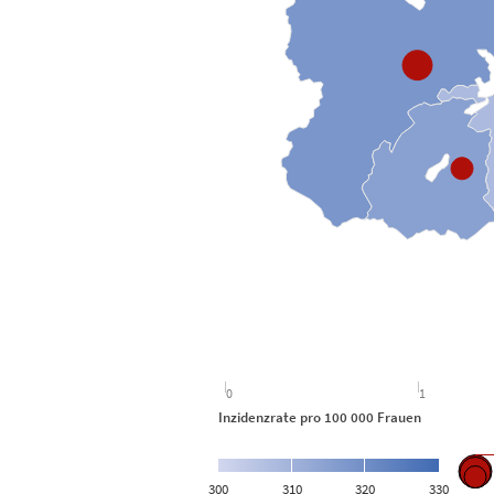
View as data table, Krebs: Inzidenz- und Morta
0
1
Inzidenzrate pro 100 000 Frauen Mor
300
310
320
330