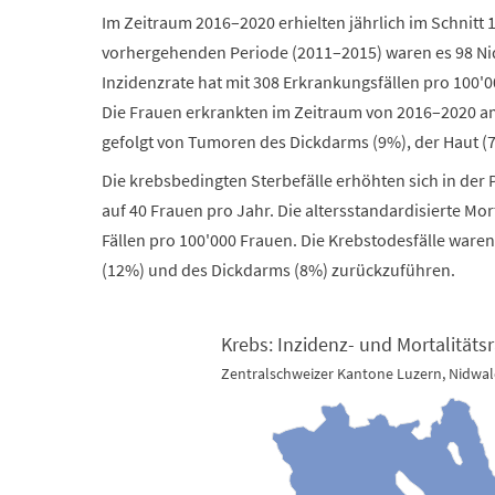
Im Zeitraum 2016–2020 erhielten jährlich im Schnitt
vorhergehenden Periode (2011–2015) waren es 98 Ni
Inzidenzrate hat mit 308 Erkrankungsfällen pro 100'
Die Frauen erkrankten im Zeitraum von 2016–2020 am 
gefolgt von Tumoren des Dickdarms (9%), der Haut (
Die krebsbedingten Sterbefälle erhöhten sich in der
auf 40 Frauen pro Jahr. Die altersstandardisierte Mort
Fällen pro 100'000 Frauen. Die Krebstodesfälle ware
(12%) und des Dickdarms (8%) zurückzuführen.
Krebs: Inzidenz- und Mortalitäts
Zentralschweizer Kantone Luzern, Nidwa
Krebs: Inzidenz- und Mortalitätsrate, Frauen 2016-
Map of unspecified region with 3 data series.
Zentralschweizer Kantone Luzern, Nidwalden, Obwa