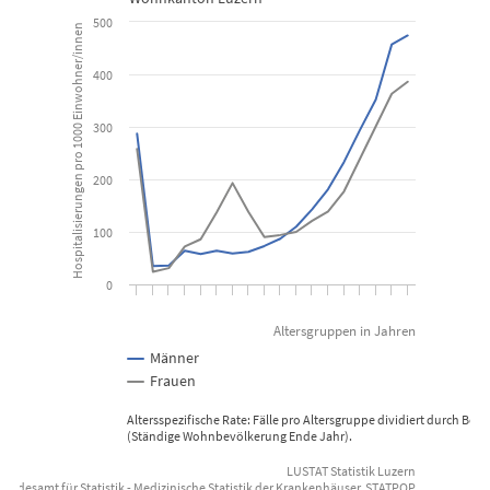
500
Wohnkanton Luzern
Hospitalisierungen pro 1000 Einwohner/innen
400
View as data table, Krankenhäuser: Hospitalisierungsra
The chart has 1 X axis displaying Altersgruppen in Jahren.
300
The chart has 1 Y axis displaying Hospitalisierungen pro 1000 E
200
100
0
Altersgruppen in Jahren
Männer
Frauen
Altersspezifische Rate: Fälle pro Altersgruppe dividiert durch Be
(Ständige Wohnbevölkerung Ende Jahr).
LUSTAT Statistik Luzern
undesamt für Statistik - Medizinische Statistik der Krankenhäuser, STATPOP