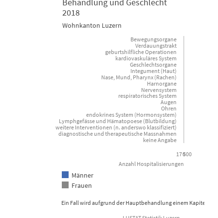
Behandlung und Geschlecht
2018
Bar chart with 2 data series.
B
Wohnkanton Luzern
Wohnkanton Luzern
W
Bewegungsorgane
Verdauungstrakt
geburtshilfliche Operationen
View as data table, Krankenhäuser: Anzahl Hospitalis
kardiovaskuläres System
Geschlechtsorgane
The chart has 1 X axis displaying categories.
T
Integument (Haut)
Nase, Mund, Pharynx (Rachen)
The chart has 1 Y axis displaying Anzahl Hospitalisierungen. Da
T
Harnorgane
Nervensystem
respiratorisches System
Augen
Ohren
endokrines System (Hormonsystem)
Lymphgefässe und Hämatopoese (Blutbildung)
weitere Interventionen (n. anderswo klassifiziert)
diagnostische und therapeutische Massnahmen
keine Angabe
17 500
0
Anzahl Hospitalisierungen
Männer
Frauen
Ein Fall wird aufgrund der Hauptbehandlung einem Kapitel gemä
LUSTAT Statistik Luzern