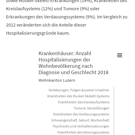
sowie Muskel-Skelett-Erkrankungen (14%), Krankheiten des
Kreislaufsystems (12%) und Tumore (9%) oder
Erkrankungen des Verdauungssystems (9%). Im Vergleich zu
2012 veränderten sich die Anteile dieser
Hospitalisierungsgründe kaum.
Krankenhäuser: Anzahl
Hospitalisierungen der
Krankenhäuser: Anzahl Hospitalisierungen der Wohnbevölker
Wohnbevölkerung nach
K
Diagnose und Geschlecht 2018
Bar chart with 2 data series.
B
Wohnkanton Luzern
Wohnkanton Luzern
W
Verletzungen, Folgen äusserer Ursachen
Krankheiten des Muskel-Skelett-Systems
Krankheiten des Kreislaufsystems
View as data table, Krankenhäuser: Anzahl Hospitalis
Tumore, Neubildungen
The chart has 1 X axis displaying categories.
T
Krankheiten des Verdauungssystems
Schwangerschaft, Geburt, Wochenbett
The chart has 1 Y axis displaying Anzahl Hospitalisierungen. Da
T
Psychische und Verhaltensstörungen
Krankheiten des Atmungssystems