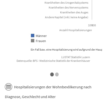
Krankheiten des Urogenitalsystems
Krankheiten des Nervensystems
Krankheiten des Auges
Andere Kapitel (inkl. keine Angabe)
10 500
0
Anzahl Hospitalisierungen
Männer
Frauen
Ein Fall bzw. eine Hospitalisierung wird aufgrund der Hauptdia
LUSTAT Statistik Luzern
Datenquelle: BFS - Medizinische Statistik der Krankenhäuser
End of interactive chart.
E
•
•
Hospitalisierungen der Wohnbevölkerung nach
Diagnose, Geschlecht und Alter