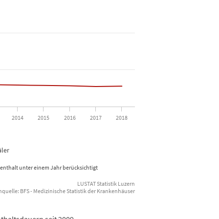
tliche Aufenthaltsdauer stationärer Patienten und Patientinnen
m 5.4 to 38.1.
2014
2015
2016
2017
2018
äler
fenthalt unter einem Jahr berücksichtigt
LUSTAT Statistik Luzern
quelle: BFS - Medizinische Statistik der Krankenhäuser