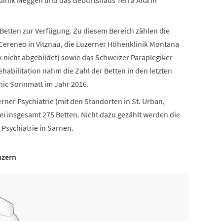
Klinik Meggen und das Geburtshaus Terra Alta in
 Betten zur Verfügung. Zu diesem Bereich zählen die
 Cereneo in Vitznau, die Luzerner Höhenklinik Montana
k nicht abgebildet) sowie das Schweizer Paraplegiker-
ehabilitation nahm die Zahl der Betten in den letzten
inic Sonnmatt im Jahr 2016.
rner Psychiatrie (mit den Standorten in St. Urban,
i insgesamt 275 Betten. Nicht dazu gezählt werden die
Psychiatrie in Sarnen.
uzern