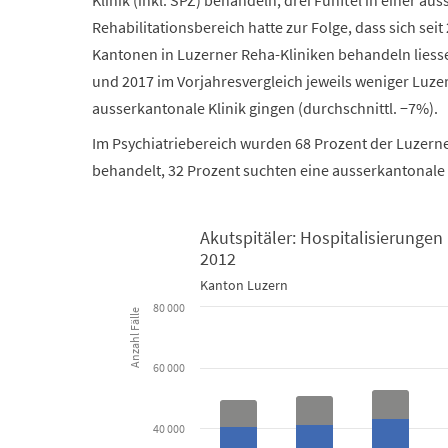
Rehabilitationsbereich hatte zur Folge, dass sich se
Kantonen in Luzerner Reha-Kliniken behandeln liess
und 2017 im Vorjahresvergleich jeweils weniger Luzer
ausserkantonale Klinik gingen (durchschnittl. −7%).
Im Psychiatriebereich wurden 68 Prozent der Luzer
behandelt, 32 Prozent suchten eine ausserkantonale 
Akutspitäler: Hospitalisierungen
2012
Akutspitäler: Hospitalisierungen inner- und ausser
Kanton Luzern
80 000
Anzahl Fälle
Bar chart with 3 data series.
Kanton Luzern
60 000
View as data table, Akutspitäler: Hospitalisie
40 000
The chart has 1 X axis displaying categories.