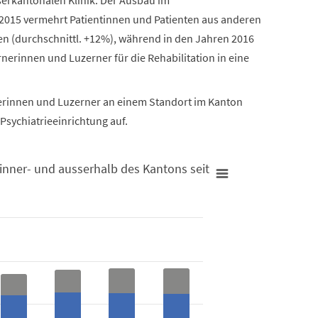
it 2015 vermehrt Patientinnen und Patienten aus anderen
en (durchschnittl. +12%), während in den Jahren 2016
nerinnen und Luzerner für die Rehabilitation in eine
nerinnen und Luzerner an einem Standort im Kanton
Psychiatrieeinrichtung auf.
 inner- und ausserhalb des Kantons seit
halb des Kantons seit 2012
Psychiat
Rehabili
Anzahl Fälle
Anzahl Fälle
Bar char
Bar char
Kanton 
Kanton 
rungen inner- und ausserhalb des Kantons seit 2012
View 
View 
The char
The char