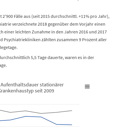
t 2'900 Fälle aus (seit 2015 durchschnittl. +11% pro Jahr),
ychiatrie verzeichnete 2018 gegenüber dem Vorjahr einen
ach einer leichten Zunahme in den Jahren 2016 und 2017
und Psychiatriekliniken zählten zusammen 9 Prozent aller
flegetage.
urchschnittlich 5,5 Tage dauerte, waren es in der
age.
 Aufenthaltsdauer stationärer
Krankenhaustyp seit 2009
stationärer Patienten und Patientinnen nach Krankenhaustyp sei