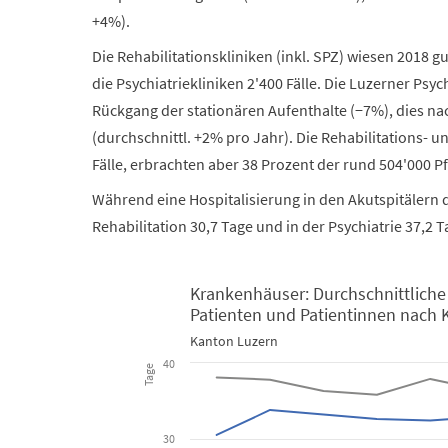
+4%).
Die Rehabilitationskliniken (inkl. SPZ) wiesen 2018 gu
die Psychiatriekliniken 2'400 Fälle. Die Luzerner Ps
Rückgang der stationären Aufenthalte (−7%), dies n
(durchschnittl. +2% pro Jahr). Die Rehabilitations- 
Fälle, erbrachten aber 38 Prozent der rund 504'000 P
Während eine Hospitalisierung in den Akutspitälern d
Rehabilitation 30,7 Tage und in der Psychiatrie 37,2 T
Krankenhäuser: Durchschnittliche
Patienten und Patientinnen nach 
Krankenhäuser: Durchschnittliche Aufenthaltsdauer 
Kanton Luzern
40
Tage
Line chart with 3 lines.
Kanton Luzern
30