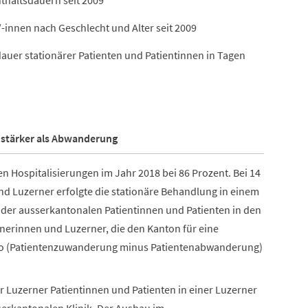
thaltsdauern seit 2009
/-innen nach Geschlecht und Alter seit 2009
auer stationärer Patienten und Patientinnen in Tagen
 stärker als Abwanderung
en Hospitalisierungen im Jahr 2018 bei 86 Prozent. Bei 14
nd Luzerner erfolgte die stationäre Behandlung in einem
 der ausserkantonalen Patientinnen und Patienten in den
rnerinnen und Luzerner, die den Kanton für eine
ldo (Patientenzuwanderung minus Patientenabwanderung)
der Luzerner Patientinnen und Patienten in einer Luzerner
usserkantonalen Klinik. Der Ausbau im