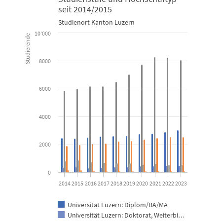
Studierende Tertiärstufe A nach Studienstufe und Hochschulty
seit 2014/2015
Studienort Kanton Luzern
Bar chart with 6 data series.
10'000
Studierende
Studienort Kanton Luzern
8000
View as data table, Studierende Tertiärstufe A nach Stud
The chart has 1 X axis displaying categories.
6000
The chart has 1 Y axis displaying Studierende. Data ranges from 
4000
2000
0
2014
2015
2016
2017
2018
2019
2020
2021
2022
2023
Universität Luzern: Diplom/BA/MA
Universität Luzern: Doktorat, Weiterbi…