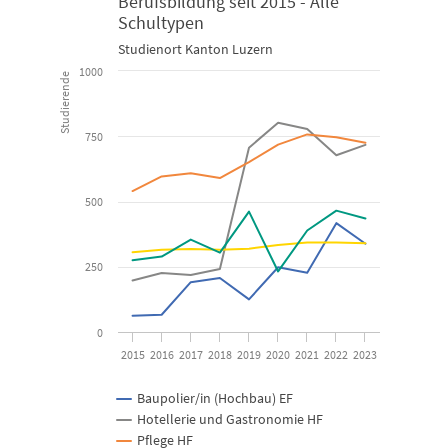
Studierende: Häufigst gewählte Bildungsgänge der höheren Beru
Berufsbildung seit 2015 - Alle
Schultypen
Line chart with 5 lines.
Studienort Kanton Luzern
1000
Studienort Kanton Luzern
Studierende
View as data table, Studierende: Häufigst gewählte Bildu
750
The chart has 1 X axis displaying categories.
The chart has 1 Y axis displaying Studierende. Data ranges from 
500
250
0
2015
2016
2017
2018
2019
2020
2021
2022
2023
Baupolier/in (Hochbau) EF
Hotellerie und Gastronomie HF
Pflege HF