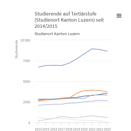
Studierende auf Tertiärstufe
(Studienort Kanton Luzern) seit
Studierende auf Tertiärstufe (Studienort Kanton Luzern) seit 
2014/2015
Studienort Kanton Luzern
Line chart with 7 lines.
10'000
Studierende
Studienort Kanton Luzern
7500
View as data table, Studierende auf Tertiärstufe (Studieno
The chart has 1 X axis displaying categories.
The chart has 1 Y axis displaying Studierende. Data ranges from 
5000
2500
0
2014
2015
2016
2017
2018
2019
2020
2021
2022
2023