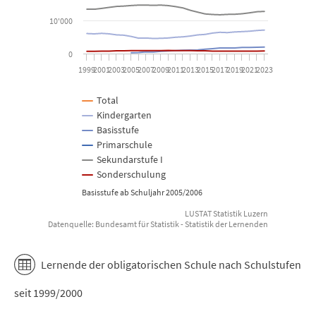
10'000
0
1999
2001
2003
2005
2007
2009
2011
2013
2015
2017
2019
2021
2023
Total
Kindergarten
Basisstufe
Primarschule
Sekundarstufe I
Sonderschulung
Basisstufe ab Schuljahr 2005/2006
LUSTAT Statistik Luzern
Datenquelle: Bundesamt für Statistik - Statistik der Lernenden
End of interactive chart.
Lernende der obligatorischen Schule nach Schulstufen
seit 1999/2000