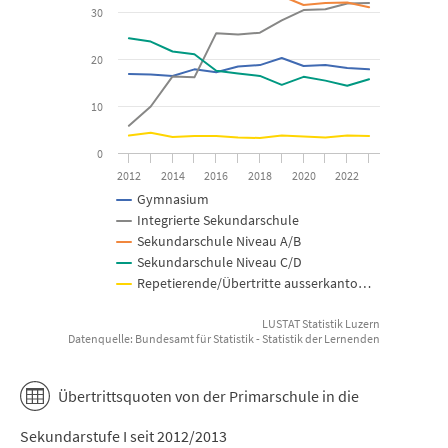
The chart has 1 Y axis displaying in Prozent. Data ranges from 3.2
30
20
10
0
2012
2014
2016
2018
2020
2022
Gymnasium
Integrierte Sekundarschule
Sekundarschule Niveau A/B
Sekundarschule Niveau C/D
Repetierende/Übertritte ausserkanto…
LUSTAT Statistik Luzern
Datenquelle: Bundesamt für Statistik - Statistik der Lernenden
End of interactive chart.
Übertrittsquoten von der Primarschule in die
Sekundarstufe I seit 2012/2013