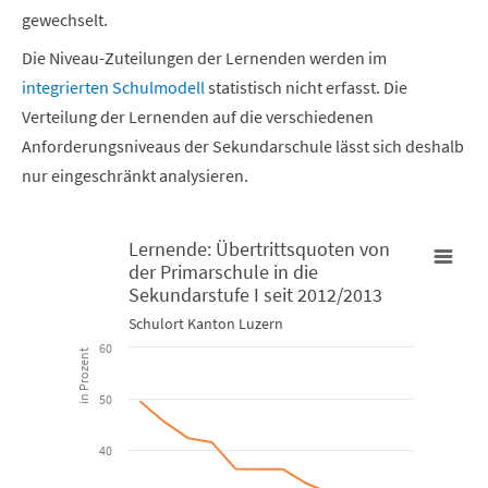
gewechselt.
Die Niveau-Zuteilungen der Lernenden werden im
integrierten Schulmodell
statistisch nicht erfasst. Die
Verteilung der Lernenden auf die verschiedenen
Anforderungsniveaus der Sekundarschule lässt sich deshalb
nur eingeschränkt analysieren.
Lernende: Übertrittsquoten von
der Primarschule in die
Lernende: Übertrittsquoten von der Primarschule in die Sekund
Sekundarstufe I seit 2012/2013
Schulort Kanton Luzern
Line chart with 5 lines.
60
in Prozent
Schulort Kanton Luzern
50
View as data table, Lernende: Übertrittsquoten von der Pr
40
The chart has 1 X axis displaying categories.