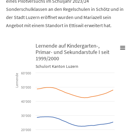
eines Pilotversuchs im Schuljahr 2023/24
Sonderschulklassen an den Regelschulen in Schötz und in
der Stadt Luzern eröffnet wurden und Mariazell sein
Angebot mit einem Standort in Ettiswil erweitert hat.
Lernende auf Kindergarten-,
Primar- und Sekundarstufe I seit
Lernende auf Kindergarten-, Primar- und Sekundarstufe I seit 
1999/2000
Schulort Kanton Luzern
Line chart with 6 lines.
60'000
Lernende
Schulort Kanton Luzern
50'000
View as data table, Lernende auf Kindergarten-, Primar- u
40'000
The chart has 1 X axis displaying categories.
The chart has 1 Y axis displaying Lernende. Data ranges from 241
30'000
20'000