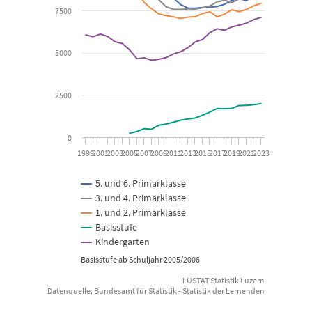
7500
The chart has 1 X axis displaying categories.
The chart has 1 Y axis displaying Anzahl Lernende. Data ranges f
5000
2500
0
1999
2001
2003
2005
2007
2009
2011
2013
2015
2017
2019
2021
2023
5. und 6. Primarklasse
3. und 4. Primarklasse
1. und 2. Primarklasse
Basisstufe
Kindergarten
Basisstufe ab Schuljahr 2005/2006
LUSTAT Statistik Luzern
Datenquelle: Bundesamt für Statistik - Statistik der Lernenden
End of interactive chart.