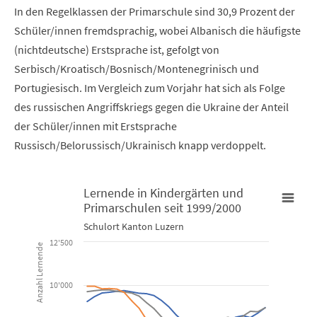
In den Regelklassen der Primarschule sind 30,9 Prozent der
Schüler/innen fremdsprachig, wobei Albanisch die häufigste
(nichtdeutsche) Erstsprache ist, gefolgt von
Serbisch/Kroatisch/Bosnisch/Montenegrinisch und
Portugiesisch. Im Vergleich zum Vorjahr hat sich als Folge
des russischen Angriffskriegs gegen die Ukraine der Anteil
der Schüler/innen mit Erstsprache
Russisch/Belorussisch/Ukrainisch knapp verdoppelt.
Lernende in Kindergärten und
Primarschulen seit 1999/2000
Lernende in Kindergärten und Primarschulen seit 1999/2000
Schulort Kanton Luzern
12'500
Anzahl Lernende
Line chart with 5 lines.
Schulort Kanton Luzern
10'000
View as data table, Lernende in Kindergärten und Primars