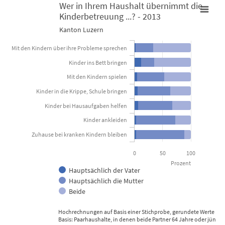
Wer in Ihrem Haushalt übernimmt die
Kinderbetreuung ...? - 2013
Wer in Ihrem Haushalt übernimmt die Kinderbetreuung ...? - 20
Kanton Luzern
Bar chart with 3 data series.
Kanton Luzern
Mit den Kindern über ihre Probleme sprechen
Kinder ins Bett bringen
View as data table, Wer in Ihrem Haushalt übernimmt die K
Mit den Kindern spielen
The chart has 1 X axis displaying categories.
Kinder in die Krippe, Schule bringen
The chart has 1 Y axis displaying Prozent. Data ranges from 2.96 
Kinder bei Hausaufgaben helfen
Kinder ankleiden
Zuhause bei kranken Kindern bleiben
0
50
100
Prozent
Hauptsächlich der Vater
Hauptsächlich die Mutter
Beide
Hochrechnungen auf Basis einer Stichprobe, gerundete Werte
Basis: Paarhaushalte, in denen beide Partner 64 Jahre oder jünger