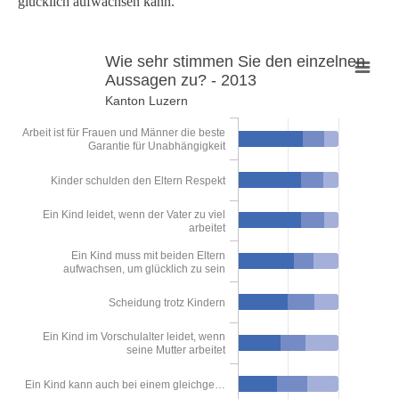
glücklich aufwachsen kann.
Wie sehr stimmen Sie den einzelnen
Aussagen zu? - 2013
Wie sehr stimmen Sie den einzelnen Aussagen zu? - 2013
Kanton Luzern
Bar chart with 3 data series.
Arbeit ist für Frauen und Männer die beste
Kanton Luzern
Garantie für Unabhängigkeit
Kinder schulden den Eltern Respekt
View as data table, Wie sehr stimmen Sie den einzelnen 
The chart has 1 X axis displaying categories.
Ein Kind leidet, wenn der Vater zu viel
arbeitet
The chart has 1 Y axis displaying Prozent. Data ranges from 8.34 to
Ein Kind muss mit beiden Eltern
aufwachsen, um glücklich zu sein
Scheidung trotz Kindern
Ein Kind im Vorschulalter leidet, wenn
seine Mutter arbeitet
Ein Kind kann auch bei einem gleichge…