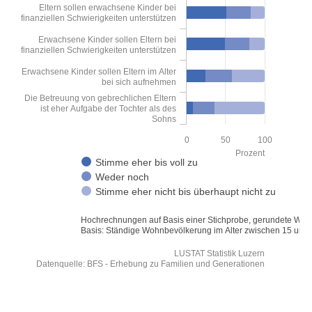
Eltern sollen erwachsene Kinder bei
finanziellen Schwierigkeiten unterstützen
View as data table, Wie stimmen Sie den Aussagen zu? -
Erwachsene Kinder sollen Eltern bei
finanziellen Schwierigkeiten unterstützen
The chart has 1 X axis displaying categories.
The chart has 1 Y axis displaying Prozent. Data ranges from 8.99 to
Erwachsene Kinder sollen Eltern im Alter
bei sich aufnehmen
Die Betreuung von gebrechlichen Eltern
ist eher Aufgabe der Tochter als des
Sohns
0
50
100
Prozent
Stimme eher bis voll zu
Weder noch
Stimme eher nicht bis überhaupt nicht zu
Hochrechnungen auf Basis einer Stichprobe, gerundete Wer
Basis: Ständige Wohnbevölkerung im Alter zwischen 15 und
LUSTAT Statistik Luzern
Datenquelle: BFS - Erhebung zu Familien und Generationen
End of interactive chart.