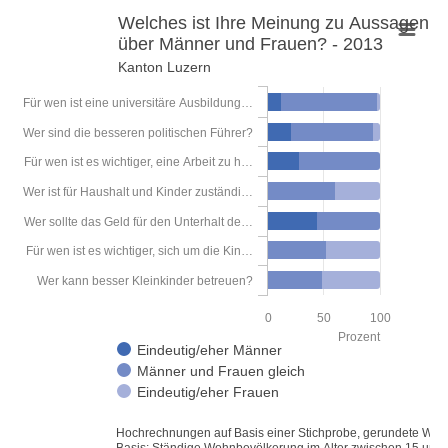
Welches ist Ihre Meinung zu Aussagen
über Männer und Frauen? - 2013
Welches ist Ihre Meinung zu Aussagen über Männer und Fraue
Kanton Luzern
Bar chart with 3 data series.
Für wen ist eine universitäre Ausbildung…
Kanton Luzern
Wer sind die besseren politischen Führer?
View as data table, Welches ist Ihre Meinung zu Aussage
Für wen ist es wichtiger, eine Arbeit zu h…
The chart has 1 X axis displaying categories.
Wer ist für Haushalt und Kinder zuständi…
The chart has 1 Y axis displaying Prozent. Data ranges from 0.33 to
Wer sollte das Geld für den Unterhalt de…
Für wen ist es wichtiger, sich um die Kin…
Wer kann besser Kleinkinder betreuen?
0
50
100
Prozent
Eindeutig/eher Männer
Männer und Frauen gleich
Eindeutig/eher Frauen
Hochrechnungen auf Basis einer Stichprobe, gerundete Wer
Basis: Ständige Wohnbevölkerung im Alter zwischen 15 und