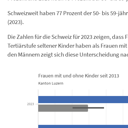
Schweizweit haben 77 Prozent der 50- bis 59-jäh
(2023).
Die Zahlen für die Schweiz für 2023 zeigen, dass 
Tertiärstufe seltener Kinder haben als Frauen mi
den Männern zeigt sich diese Unterscheidung na
Frauen mit und ohne Kinder seit 2013
Kanton Luzern
Frauen mit und ohne Kinder seit 2013
Combination chart with 4 data series.
2023
Kanton Luzern
View as data table, Frauen mit und ohne Kinder seit 2013
The chart has 1 X axis displaying categories.
The chart has 1 Y axis displaying in Prozent. Data ranges from 