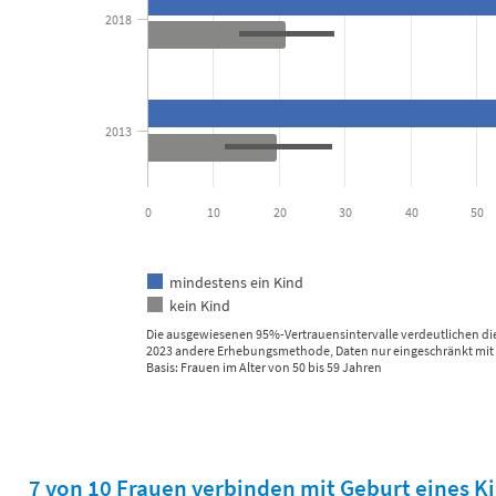
2018
2013
0
10
20
30
40
50
mindestens ein Kind
kein Kind
Die ausgewiesenen 95%-Vertrauensintervalle verdeutlichen di
2023 andere Erhebungsmethode, Daten nur eingeschränkt mit 
Basis: Frauen im Alter von 50 bis 59 Jahren
End of interactive chart.
7 von 10 Frauen verbinden mit Geburt eines K