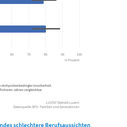
60
70
80
90
100
in Prozent
e stichprobenbedingte Unsicherheit.
früheren Jahren vergleichbar
LUSTAT Statistik Luzern
Datenquelle: BFS - Familien und Generationen
indes schlechtere Berufsaussichten