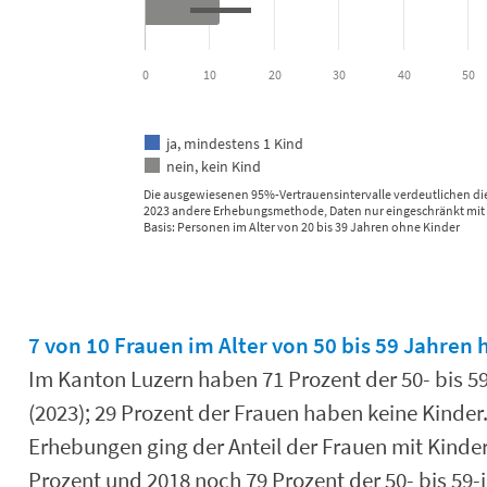
0
10
20
30
40
50
ja, mindestens 1 Kind
nein, kein Kind
Die ausgewiesenen 95%-Vertrauensintervalle verdeutlichen di
2023 andere Erhebungsmethode, Daten nur eingeschränkt mit 
Basis: Personen im Alter von 20 bis 39 Jahren ohne Kinder
End of interactive chart.
7 von 10 Frauen im Alter von 50 bis 59 Jahren
Im Kanton Luzern haben 71 Prozent der 50- bis 5
(2023); 29 Prozent der Frauen haben keine Kinder
Erhebungen ging der Anteil der Frauen mit Kinder
Prozent und 2018 noch 79 Prozent der 50- bis 59-