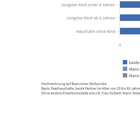
View as data table, Erwerbsmodell in Paarhaushalten - 2023
Jüngstes Kind unter 4 Jahren
The chart has 1 X axis displaying categories.
The chart has 1 Y axis displaying in Prozent der Haushalte. Dat
Jüngstes Kind ab 4 Jahren
Haushalte ohne Kind
0
beide 
Mann 
Mann 
Hochrechnung auf Basis einer Stichprobe
Basis: Paarhaushalte, beide Partner im Alter von 25 bis 65 Jahr
Ohne andere Erwerbsmodelle wie z.B. Frau Vollzeit, Mann Teilze
End of interactive chart.