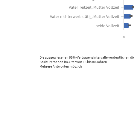
The chart has 1 Y axis displaying in Prozent der Bevölkerung. 
Vater Teilzeit, Mutter Vollzeit
Vater nichterwerbstätig, Mutter Vollzeit
beide Vollzeit
0
Die ausgewiesenen 95%-Vertrauensintervalle verdeutlichen di
Basis: Personen im Alter von 15 bis 80 Jahren
Mehrere Antworten möglich
End of interactive chart.