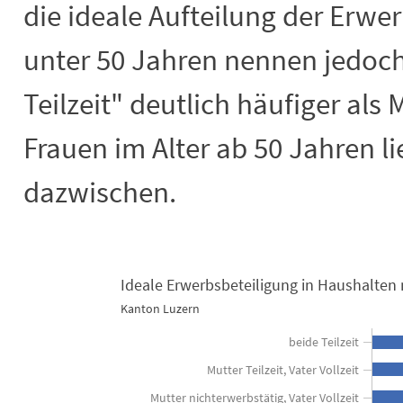
die ideale Aufteilung der Erwer
unter 50 Jahren nennen jedoc
Teilzeit" deutlich häufiger als 
Frauen im Alter ab 50 Jahren l
dazwischen.
Ideale Erwerbsbeteiligung in Haushalten 
Ideale Erwerbsbeteiligung in Haushal
Kanton Luzern
Combination chart with 2 data series.
beide Teilzeit
Kanton Luzern
Mutter Teilzeit, Vater Vollzeit
View as data table, Ideale Erwerbsbeteiligung in Haushalten mit Kinde
Mutter nichterwerbstätig, Vater Vollzeit
The chart has 1 X axis displaying categories.