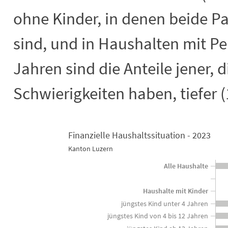
ohne Kinder, in denen beide Pa
sind, und in Haushalten mit Pe
Jahren sind die Anteile jener, d
Schwierigkeiten haben, tiefer (
Finanzielle Haushaltssituation - 2023
Finanzielle Haushaltssituation - 2023
Kanton Luzern
Bar chart with 2 data series.
Alle Haushalte
Kanton Luzern
View as data table, Finanzielle Haushaltssituation - 2023
Haushalte mit Kinder
The chart has 1 X axis displaying categories.
jüngstes Kind unter 4 Jahren
The chart has 1 Y axis displaying in Prozent der Haushalte. Da
jüngstes Kind von 4 bis 12 Jahren