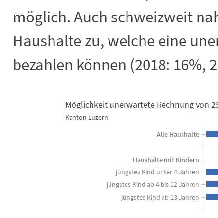
möglich. Auch schweizweit nah
Haushalte zu, welche eine un
bezahlen können (2018: 16%, 2
Möglichkeit unerwartete Rechnung von 25
Möglichkeit unerwartete Rechnung vo
Kanton Luzern
Bar chart with 2 data series.
Alle Haushalte
Kanton Luzern
View as data table, Möglichkeit unerwartete Rechnung von 2500 Fran
Haushalte mit Kindern
The chart has 1 X axis displaying categories.
jüngstes Kind unter 4 Jahren
The chart has 1 Y axis displaying in Prozent der Haushalte. Da
jüngstes Kind ab 4 bis 12 Jahren
jüngstes Kind ab 13 Jahren