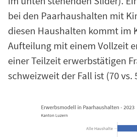
im unten stehenden Slider). Ei
bei den Paarhaushalten mit Ki
diesen Haushalten kommt im K
Aufteilung mit einem Vollzeit
einer Teilzeit erwerbstätigen Fr
schweizweit der Fall ist (70 vs.
Erwerbsmodell in Paarhaushalten - 2023
Erwerbsmodell in Paarhaushalten - 2
Kanton Luzern
Bar chart with 3 data series.
Alle Haushalte
Kanton Luzern