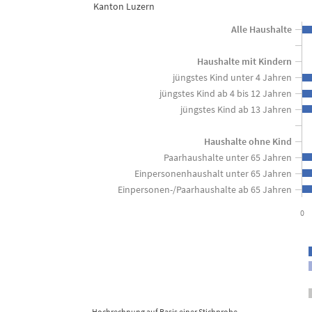
Finanzielle Möglichkeiten der Hausha
Kanton Luzern
Bar chart with 3 data series.
Alle Haushalte
Kanton Luzern
Haushalte mit Kindern
View as data table, Finanzielle Möglichkeiten der Haushalte - 2023
The chart has 1 X axis displaying categories.
jüngstes Kind unter 4 Jahren
The chart has 1 Y axis displaying in Prozent der Haushalte. Dat
jüngstes Kind ab 4 bis 12 Jahren
jüngstes Kind ab 13 Jahren
Haushalte ohne Kind
Paarhaushalte unter 65 Jahren
Einpersonenhaushalt unter 65 Jahren
Einpersonen-/Paarhaushalte ab 65 Jahren
0
Hochrechnung auf Basis einer Stichprobe