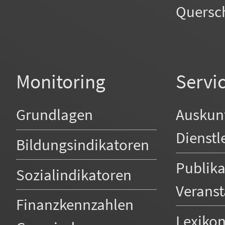
Quersc
Monitoring
Servi
Grundlagen
Auskun
Dienstl
Bildungsindikatoren
Publik
Sozialindikatoren
Verans
Finanzkennzahlen
Lexiko