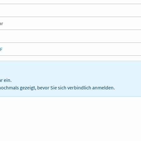
hr
DF
r ein.
nochmals gezeigt, bevor Sie sich verbindlich anmelden.