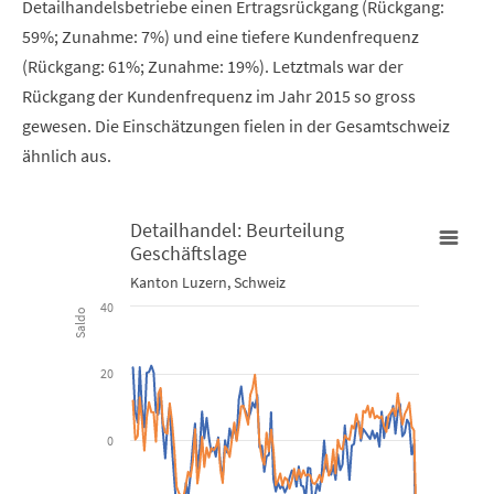
Detailhandelsbetriebe einen Ertragsrückgang (Rückgang:
59%; Zunahme: 7%) und eine tiefere Kundenfrequenz
(Rückgang: 61%; Zunahme: 19%). Letztmals war der
Rückgang der Kundenfrequenz im Jahr 2015 so gross
gewesen. Die Einschätzungen fielen in der Gesamtschweiz
ähnlich aus.
Detailhandel: Beurteilung
Geschäftslage
Detailhandel: Beurteilung Geschäftslage
Kanton Luzern, Schweiz
40
Saldo
Line chart with 2 lines.
Kanton Luzern, Schweiz
20
View as data table, Detailhandel: Beurteilung Geschäftsla
0
The chart has 1 X axis displaying Time. Data ranges from 2009-12
The chart has 1 Y axis displaying Saldo. Data ranges from -37.64 