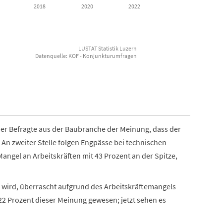
2018
2020
2022
LUSTAT Statistik Luzern
Datenquelle: KOF - Konjunkturumfragen
ner Befragte aus der Baubranche der Meinung, dass der
 An zweiter Stelle folgen Engpässe bei technischen
Mangel an Arbeitskräften mit 43 Prozent an der Spitze,
ft wird, überrascht aufgrund des Arbeitskräftemangels
22 Prozent dieser Meinung gewesen; jetzt sehen es
.