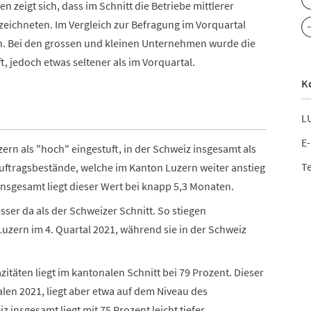
n zeigt sich, dass im Schnitt die Betriebe mittlerer
zeichneten. Im Vergleich zur Befragung im Vorquartal
en. Bei den grossen und kleinen Unternehmen wurde die
t, jedoch etwas seltener als im Vorquartal.
K
LU
E-
ern als "hoch" eingestuft, in der Schweiz insgesamt als
Te
 Auftragsbestände, welche im Kanton Luzern
weiter anstieg
insgesamt liegt dieser Wert bei knapp 5,3 Monaten.
ser da als der Schweizer Schnitt. So stiegen
Luzern im 4. Quartal 2021, während sie in der Schweiz
täten liegt im kantonalen Schnitt bei 79 Prozent. Dieser
talen 2021, liegt aber etwa auf dem Niveau des
 insgesamt liegt mit 75 Prozent leicht tiefer.