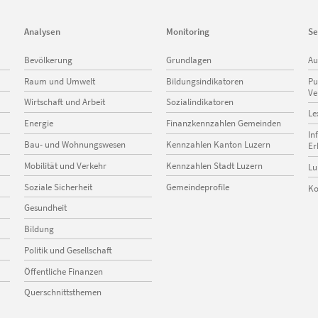
Analysen
Monitoring
Se
Navigation
Navigation
Na
Bevölkerung
Grundlagen
Au
überspringen
überspringen
üb
Raum und Umwelt
Bildungsindikatoren
Pu
Ve
Wirtschaft und Arbeit
Sozialindikatoren
Le
Energie
Finanzkennzahlen Gemeinden
In
Bau- und Wohnungswesen
Kennzahlen Kanton Luzern
Er
Mobilität und Verkehr
Kennzahlen Stadt Luzern
Lu
Soziale Sicherheit
Gemeindeprofile
Ko
Gesundheit
Bildung
Politik und Gesellschaft
Öffentliche Finanzen
Querschnittsthemen