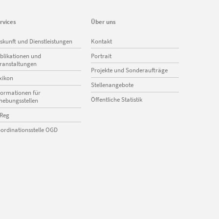
rvices
Über uns
vigation
Navigation
skunft und Dienstleistungen
Kontakt
erspringen
überspringen
blikationen und
Portrait
ranstaltungen
Projekte und Sonderaufträge
xikon
Stellenangebote
formationen für
Öffentliche Statistik
hebungsstellen
Reg
ordinationsstelle OGD