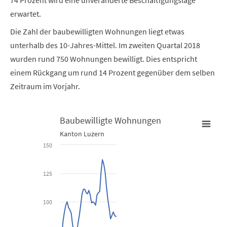
74 Prozent wird eine unveränderte Beschäftigungslage
erwartet.
Die Zahl der baubewilligten Wohnungen liegt etwas
unterhalb des 10-Jahres-Mittel. Im zweiten Quartal 2018
wurden rund 750 Wohnungen bewilligt. Dies entspricht
einem Rückgang um rund 14 Prozent gegenüber dem selben
Zeitraum im Vorjahr.
Baubewilligte Wohnungen
Kanton Luzern
Baubewilligte Wohnungen
150
Line chart with 42 data points.
125
Kanton Luzern
100
View as data table, Baubewilligte Wohnungen
The chart has 1 X axis displaying Time. Data ranges from 2008-01