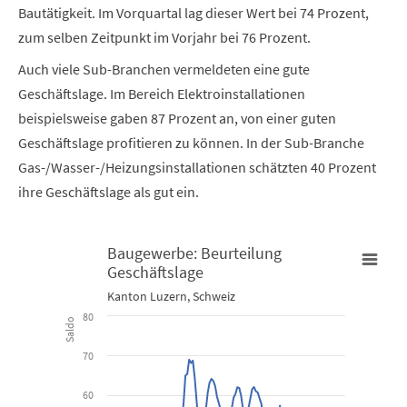
Bautätigkeit. Im Vorquartal lag dieser Wert bei 74 Prozent,
zum selben Zeitpunkt im Vorjahr bei 76 Prozent.
Auch viele Sub-Branchen vermeldeten eine gute
Geschäftslage. Im Bereich Elektroinstallationen
beispielsweise gaben 87 Prozent an, von einer guten
Geschäftslage profitieren zu können. In der Sub-Branche
Gas-/Wasser-/Heizungsinstallationen schätzten 40 Prozent
ihre Geschäftslage als gut ein.
Baugewerbe: Beurteilung
Geschäftslage
Baugewerbe: Beurteilung Geschäftslage
Kanton Luzern, Schweiz
80
Saldo
Line chart with 2 lines.
70
Kanton Luzern, Schweiz
60
View as data table, Baugewerbe: Beurteilung Geschäftsla