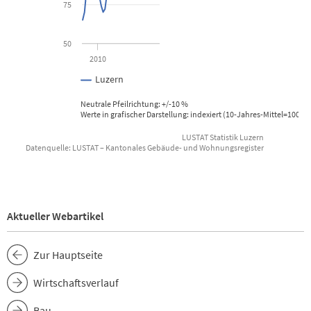
75
The chart has 1 Y axis displaying values. Data ranges from 65 to 
50
2010
Luzern
Neutrale Pfeilrichtung: +/-10 %
Werte in grafischer Darstellung: indexiert (10-Jahres-Mittel=100), 
LUSTAT Statistik Luzern
Datenquelle: LUSTAT – Kantonales Gebäude- und Wohnungsregister
End of interactive chart.
Aktueller Webartikel
Zur Hauptseite
Wirtschaftsverlauf
Bau