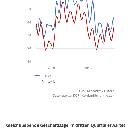
The chart has 1 X axis displaying Time. Data ranges from 2008-01
50
The chart has 1 Y axis displaying Saldo. Data ranges from 18.35 t
40
30
20
10
2010
2015
Luzern
Schweiz
LUSTAT Statistik Luzern
Datenquelle: KOF - Konjunkturumfragen
End of interactive chart.
Gleichbleibende Geschäftslage im dritten Quartal erwartet