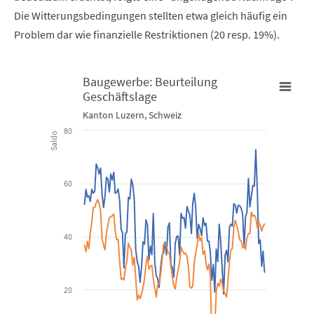
Die Witterungsbedingungen stellten etwa gleich häufig ein
Problem dar wie finanzielle Restriktionen (20 resp. 19%).
Baugewerbe: Beurteilung
Geschäftslage
Baugewerbe: Beurteilung Geschäftslage
Kanton Luzern, Schweiz
80
Saldo
Line chart with 2 lines.
Kanton Luzern, Schweiz
60
View as data table, Baugewerbe: Beurteilung Geschäftsla
The chart has 1 X axis displaying Time. Data ranges from 2013-01
40
The chart has 1 Y axis displaying Saldo. Data ranges from 0.28 to
20