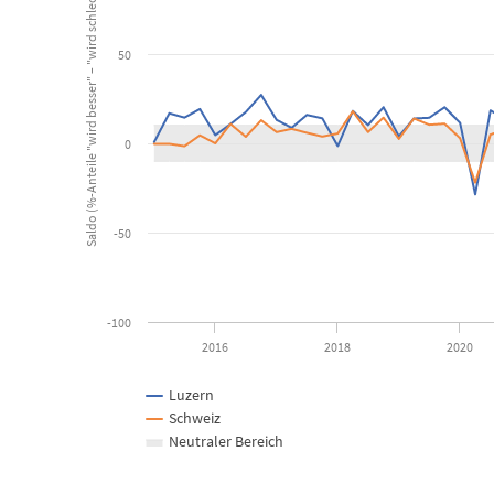
Saldo (%-Anteile "wird besser" – "wird schlechter")
Combination chart with 3 data series.
Kanton Luzern, Schweiz
50
View as data table, Detailhandel: Geschäftslage, erwartete Änderung
The chart has 1 X axis displaying Time. Data ranges from 2015-
The chart has 1 Y axis displaying Saldo (%-Anteile "wird besser
0
-50
-100
2016
2018
2020
Luzern
Schweiz
Neutraler Bereich