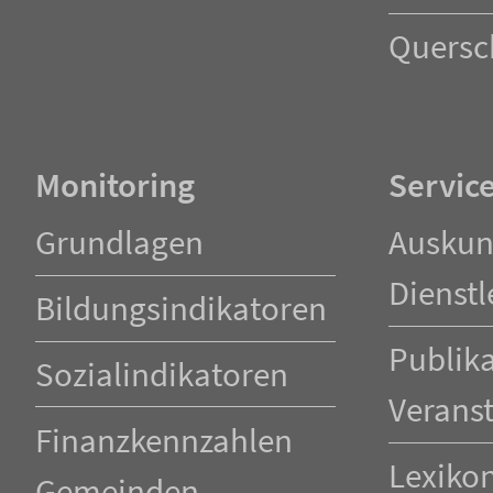
Quersc
Monitoring
Servic
Navigation
Navigation
Grundlagen
Auskun
überspringen
überspringen
Dienstl
Bildungsindikatoren
Publik
Sozialindikatoren
Verans
Finanzkennzahlen
Lexiko
Gemeinden