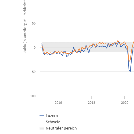
Saldo (%-Anteile "gut" – "schlecht")
Combination chart with 3 data series.
Kanton Luzern, Schweiz
50
View as data table, Detailhandel: Geschäftslage, Beurteilung
The chart has 1 X axis displaying Time. Data ranges from 2015-
The chart has 1 Y axis displaying Saldo (%-Anteile "gut" – "sch
0
-50
-100
2016
2018
2020
Luzern
Schweiz
Neutraler Bereich