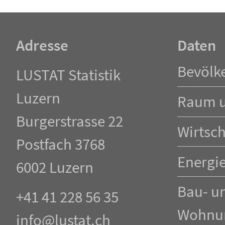
Adresse
Daten
Navigation
Bevölk
LUSTAT Statistik
überspringen
Luzern
Raum 
Burgerstrasse 22
Wirtsch
Postfach 3768
Energi
6002 Luzern
Bau- u
+41 41 228 56 35
Wohnu
info@lustat.ch