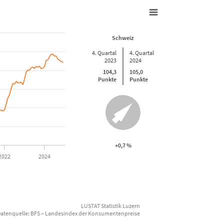
 100
Schweiz
4. Quartal
4. Quartal
2023
2024
104,3
105,0
Punkte
Punkte
01-01 00:00:00 to 2024-12-01 00:00:00.
927 to 105.73.
+0,7 %
2022
2024
LUSTAT Statistik Luzern
atenquelle: BFS – Landesindex der Konsumentenpreise