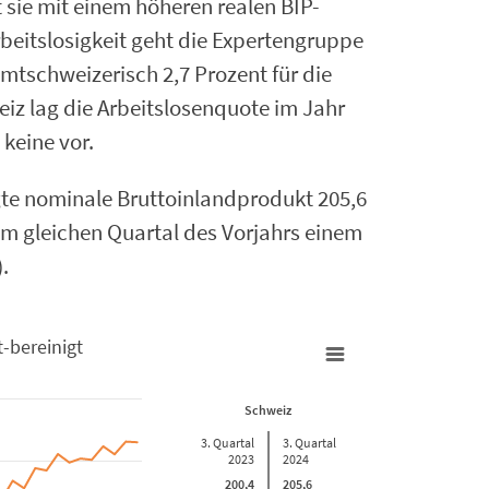
t sie mit einem höheren realen BIP-
beitslosigkeit geht die Expertengruppe
mtschweizerisch 2,7 Prozent für die
iz lag die Arbeitslosenquote im Jahr
keine vor.
gte nominale Bruttoinlandprodukt 205,6
em gleichen Quartal des Vorjahrs einem
.
-bereinigt
vent-bereinigt
Schweiz
3. Quartal
3. Quartal
2023
2024
200,4
205,6