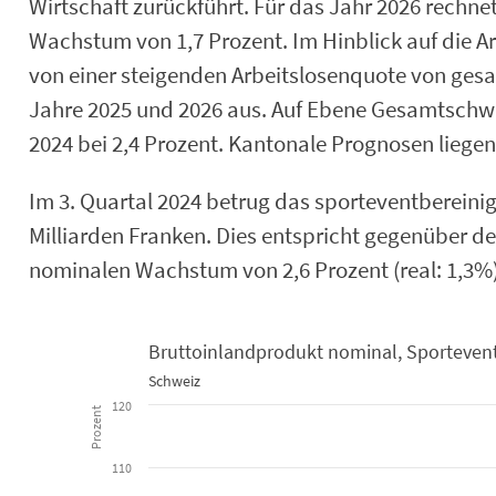
Wirtschaft zurückführt. Für das Jahr 2026 rechne
Wachstum von 1,7 Prozent. Im Hinblick auf die Ar
von einer steigenden Arbeitslosenquote von gesa
Jahre 2025 und 2026 aus. Auf Ebene Gesamtschwe
2024 bei 2,4 Prozent. Kantonale Prognosen liegen 
Im 3. Quartal 2024 betrug das sporteventbereini
Milliarden Franken. Dies entspricht gegenüber d
nominalen Wachstum von 2,6 Prozent (real: 1,3%)
Bruttoinlandprodukt nominal, Sportevent
Schweiz
Bruttoinlandprodukt nominal, Sporte
120
Prozent
Line chart with 43 data points.
Schweiz
110