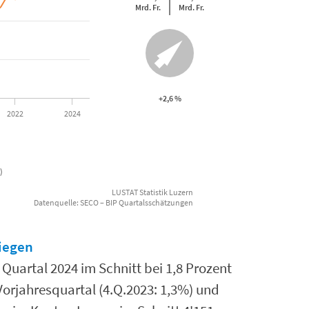
Mrd. Fr.
Mrd. Fr.
01-01 00:00:00 to 2024-07-01 00:00:00.
.32 to 113.11.
+2,6 %
2022
2024
)
LUSTAT Statistik Luzern
Datenquelle: SECO – BIP Quartalsschätzungen
tiegen
 Quartal 2024 im Schnitt bei 1,8 Prozent
orjahresquartal (4.Q.2023: 1,3%) und