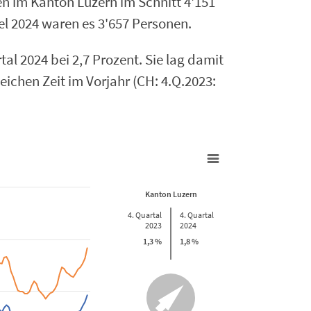
en im Kanton Luzern im Schnitt 4'151
tel 2024 waren es 3'657 Personen.
al 2024 bei 2,7 Prozent. Sie lag damit
eichen Zeit im Vorjahr (CH: 4.Q.2023:
Kanton Luzern
4. Quartal
4. Quartal
2023
2024
1,3 %
1,8 %
01-01 00:00:00 to 2024-12-01 00:00:00.
4 to 3.69.