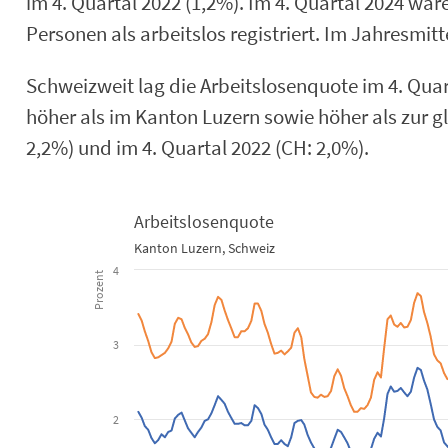
im 4. Quartal 2022 (1,2%). Im 4. Quartal 2024 war
Personen als arbeitslos registriert. Im Jahresmit
Schweizweit lag die Arbeitslosenquote im 4. Quart
höher als im Kanton Luzern sowie höher als zur gl
2,2%) und im 4. Quartal 2022 (CH: 2,0%).
Arbeitslosenquote
Kanton Luzern, Schweiz
Arbeitslosenquote
4
Prozent
Line chart with 2 lines.
Kanton Luzern, Schweiz
3
View as data table, Arbeitslosenquote
The chart has 1 X axis displaying Time. Data ranges from 2014-
The chart has 1 Y axis displaying Prozent. Data ranges from 1.1
2