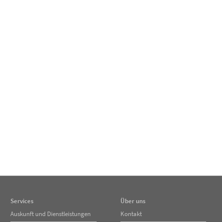
Services
Über uns
Navigation
Navigation
Auskunft und Dienstleistungen
Kontakt
überspringen
überspringen