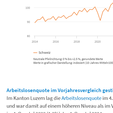
View as data table, Bruttoinlandprodukt nominal, Sportevent-bereinigt
The chart has 1 X axis displaying Time. Data ranges from 2014-
100
The chart has 1 Y axis displaying Prozent. Data ranges from 89
90
80
2014
2016
2018
2020
Schweiz
Neutrale Pfeilrichtung: 0 % bis +2.5 %, gerundete Werte
Werte in grafischer Darstellung: indexiert (10-Jahres-Mittel=100
End of interactive chart.
Arbeitslosenquote im Vorjahresvergleich ges
Im Kanton Luzern lag die
Arbeitslosenquote
im 4.
und war damit auf einem höheren Niveau als im V