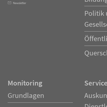
Newsletter
Politik
Gesells
Öffentl
Quersc
Monitoring
Servic
Navigation
Navigation
Grundlagen
Auskun
überspringen
überspringen
Dienstl