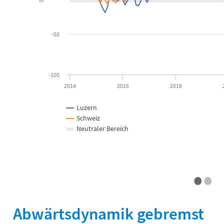
-50
-100
2014
2016
2018
Luzern
Schweiz
Neutraler Bereich
•
•
End of interactive chart.
Abwärtsdynamik gebremst