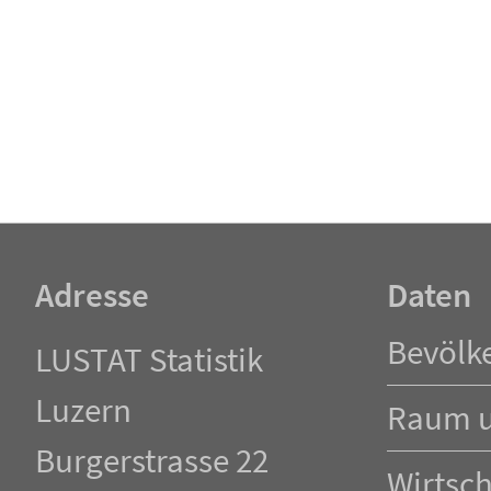
Adresse
Daten
Navigation
Bevölk
LUSTAT Statistik
überspringen
Luzern
Raum 
Burgerstrasse 22
Wirtsch