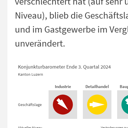
verschlechtert hat (auf sehr
Niveau), blieb die Geschäfts
und im Gastgewerbe im Verg
unverändert.
Konjunkturbarometer Ende 3. Quartal 2024
Kanton Luzern
Konjunkturbarometer Ende 3. Quar
Industrie
Detailhandel
Bau
Empty chart
Kanton Luzern
Geschäftslage
View as data table, Konjunkturbarometer Ende 3. Quartal 2024
Aktuelles Niveau
Veränderungen zu