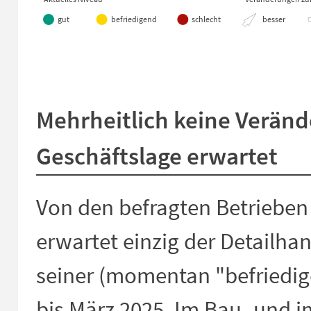
gut
befriedigend
schlecht
besser
End of interactive chart.
Mehrheitlich keine Verän
Geschäftslage erwartet
Von den befragten Betrieben
erwartet einzig der Detailha
seiner (momentan "befriedig
bis März 2025. Im Bau- und i