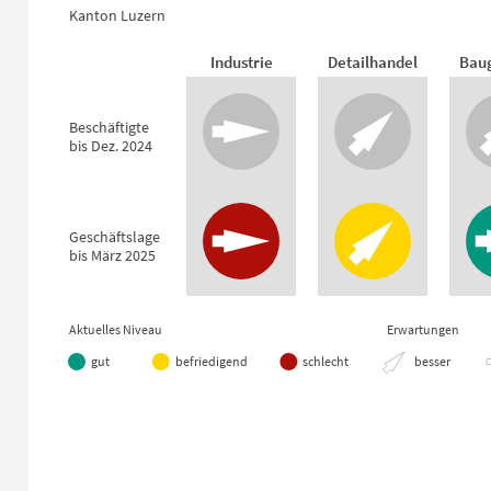
Kanton Luzern
Konjunkturaussichten Ende 3. Quar
Industrie
Detailhandel
Bau
Empty chart
Kanton Luzern
Beschäftigte
View as data table, Konjunkturaussichten Ende 3. Quartal 2024
bis Dez. 2024
Geschäftslage
bis März 2025
Aktuelles Niveau
Erwartungen
gut
befriedigend
schlecht
besser
End of interactive chart.