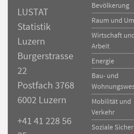
Navigation
Bevölkerung
überspringen
LUSTAT
Raum und Um
Statistik
Wirtschaft un
Luzern
Arbeit
Burgerstrasse
Energie
22
Bau- und
Postfach 3768
Wohnungswe
6002 Luzern
Mobilität und
Verkehr
+41 41 228 56
Soziale Sicher