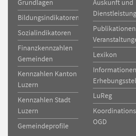
Grundlagen
Auskunft und
überspringen
überspringen
Dienstleistun
Bildungsindikatoren
Publikationen
Sozialindikatoren
Veranstaltung
Finanzkennzahlen
Lexikon
Gemeinden
Informationen
Kennzahlen Kanton
Erhebungsstel
Luzern
LuReg
Kennzahlen Stadt
Luzern
Koordinations
OGD
Gemeindeprofile