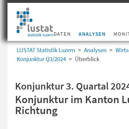
Navigation
überspringen
Navigation
DATEN
ANALYSEN
MONI
überspringen
LUSTAT Statistik Luzern
Analysen
Wirts
Konjunktur Q3/2024
Überblick
Konjunktur 3. Quartal 202
Konjunktur im Kanton L
Richtung