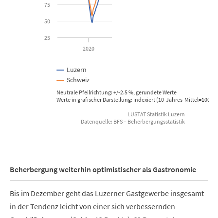
The chart has 1 X axis displaying Time. Data ranges from 2014-01
75
The chart has 1 Y axis displaying Prozent. Data ranges from 47.71
50
25
2020
Luzern
Schweiz
Neutrale Pfeilrichtung: +/-2.5 %, gerundete Werte
Werte in grafischer Darstellung: indexiert (10-Jahres-Mittel=100), 
LUSTAT Statistik Luzern
Datenquelle: BFS – Beherbergungsstatistik
End of interactive chart.
Beherbergung weiterhin optimistischer als Gastronomie
Bis im Dezember geht das Luzerner Gastgewerbe insgesamt
in der Tendenz leicht von einer sich verbessernden