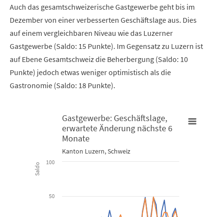
Auch das gesamtschweizerische Gastgewerbe geht bis im
Dezember von einer verbesserten Geschäftslage aus. Dies
auf einem vergleichbaren Niveau wie das Luzerner
Gastgewerbe (Saldo: 15 Punkte). Im Gegensatz zu Luzern ist
auf Ebene Gesamtschweiz die Beherbergung (Saldo: 10
Punkte) jedoch etwas weniger optimistisch als die
Gastronomie (Saldo: 18 Punkte).
Gastgewerbe: Geschäftslage,
erwartete Änderung nächste 6
Gastgewerbe: Geschäftslage, erwartete Änderung nächste 6 
Monate
G
Kanton Luzern, Schweiz
Combination chart with 3 data series.
C
100
Saldo
Kanton Luzern, Schweiz
K
50
View as data table, Gastgewerbe: Geschäftslage, erwar
The chart has 1 X axis displaying Time. Data ranges from 2014-
T