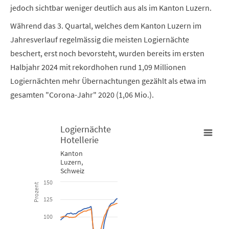
jedoch sichtbar weniger deutlich aus als im Kanton Luzern.
Während das 3. Quartal, welches dem Kanton Luzern im
Jahresverlauf regelmässig die meisten Logiernächte
beschert, erst noch bevorsteht, wurden bereits im ersten
Halbjahr 2024 mit rekordhohen rund 1,09 Millionen
Logiernächten mehr Übernachtungen gezählt als etwa im
gesamten "Corona-Jahr" 2020 (1,06 Mio.).
Logiernächte
Hotellerie
Logiernächte Hotellerie
Kanton
Luzern,
Schweiz
Line chart with 2 lines.
150
Prozent
Kanton Luzern, Schweiz
125
View as data table, Logiernächte Hotellerie
100