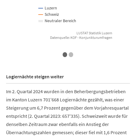
Luzern
Schweiz
Neutraler Bereich
LUSTAT Statistik Luzern
Datenquelle: KOF - Konjunkturumfragen
End of interactive chart.
E
•
•
Logiernächte steigen weiter
Im 2. Quartal 2024 wurden in den Beherbergungsbetrieben
im Kanton Luzern 701'668 Logiernächte gezählt, was einer
Steigerung um 6,7 Prozent gegenüber dem Vorjahresquartal
entspricht (2. Quartal 2023: 657'335). Schweizweit wurde für
denselben Zeitraum zwar ebenfalls ein Anstieg der
Übernachtungszahlen gemessen; dieser fiel mit 1,6 Prozent