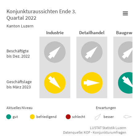
Konjunkturaussichten Ende 3.
Quartal 2022
Konjunkturaussichten Ende 3. Quartal 2022
Kanton Luzern
Industrie
Detailhandel
Baugewer
Empty chart
Kanton Luzern
Beschäftigte
bis Dez. 2022
View as data table, Konjunkturaussichten Ende 3. Quartal
Geschäftslage
bis März 2023
Aktuelles Niveau
Erwartungen
gut
befriedigend
schlecht
besser
gle
LUSTAT Statistik Luzern
Datenquelle: KOF - Konjunkturumfragen