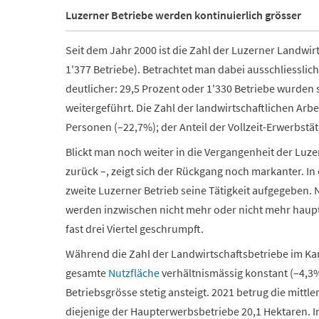
Luzerner Betriebe werden kontinuierlich grösser
Seit dem Jahr 2000 ist die Zahl der Luzerner Landwi
1'377 Betriebe). Betrachtet man dabei ausschliesslic
deutlicher: 29,5 Prozent oder 1'330 Betriebe wurden
weitergeführt. Die Zahl der landwirtschaftlichen Arb
Personen (–22,7%); der Anteil der Vollzeit-Erwerbstät
Blickt man noch weiter in die Vergangenheit der Luze
zurück –, zeigt sich der Rückgang noch markanter. I
zweite Luzerner Betrieb seine Tätigkeit aufgegeben
werden inzwischen nicht mehr oder nicht mehr hauptbe
fast drei Viertel geschrumpft.
Während die Zahl der Landwirtschaftsbetriebe im Kant
gesamte
Nutzfläche
verhältnismässig konstant (–4,3% 
Betriebsgrösse stetig ansteigt. 2021 betrug die mittl
diejenige der Haupterwerbsbetriebe 20,1 Hektaren. I