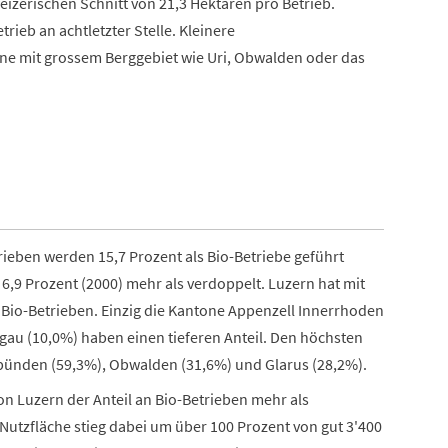
eizerischen Schnitt von 21,3 Hektaren pro Betrieb.
trieb an achtletzter Stelle. Kleinere
ne mit grossem Berggebiet wie Uri, Obwalden oder das
ieben werden 15,7 Prozent als Bio-Betriebe geführt
n 6,9 Prozent (2000) mehr als verdoppelt. Luzern hat mit
n Bio-Betrieben. Einzig die Kantone Appenzell Innerrhoden
rgau (10,0%) haben einen tieferen Anteil. Den höchsten
bünden (59,3%), Obwalden (31,6%) und Glarus (28,2%).
on Luzern der Anteil an Bio-Betrieben mehr als
 Nutzfläche stieg dabei um über 100 Prozent von gut 3'400