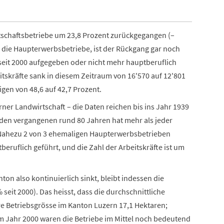
rtschaftsbetriebe um 23,8 Prozent zurückgegangen (–
h die Haupterwerbsbetriebe, ist der Rückgang gar noch
 seit 2000 aufgegeben oder nicht mehr hauptberuflich
eitskräfte sank in diesem Zeitraum von 16'570 auf 12'801
igen von 48,6 auf 42,7 Prozent.
rner Landwirtschaft – die Daten reichen bis ins Jahr 1939
n den vergangenen rund 80 Jahren hat mehr als jeder
. Nahezu 2 von 3 ehemaligen Haupterwerbsbetrieben
ruflich geführt, und die Zahl der Arbeitskräfte ist um
on also kontinuierlich sinkt, bleibt indessen die
seit 2000). Das heisst, dass die durchschnittliche
ere Betriebsgrösse im Kanton Luzern 17,1 Hektaren;
m Jahr 2000 waren die Betriebe im Mittel noch bedeutend