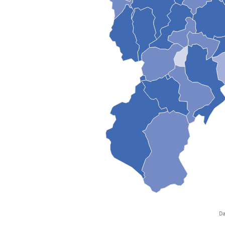
Da
End of interactive chart.