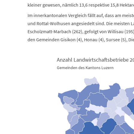
kleiner gewesen, nämlich 13,6 respektive 15,8 Hektar
Im innerkantonalen Vergleich fällt auf, dass am meis
und Rottal-Wolhusen angesiedelt sind. Die meisten 
Escholzmatt-Marbach (262), gefolgt von Willisau (195)
den Gemeinden Gisikon (4), Honau (4), Sursee (5), Dier
Anzahl Landwirtschaftsbetriebe 2
Gemeinden des Kantons Luzern
Anzahl Landwirtschaftsbetriebe 2021
Map of unspecified region with 2 data series.
Gemeinden des Kantons Luzern
View as data table, Anzahl Landwirtschaftsbetr