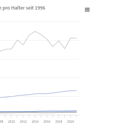
 pro Halter seit 1996
996
ztiere pro Halter seit 1996
from 15.2 to 896.1.
08
2010
2012
2014
2016
2018
2020