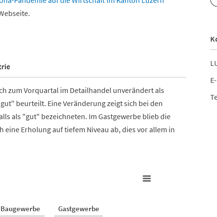
na-Pandemie auf die Wirtschaft im Kanton Luzern
 Webseite.
K
LU
rie
E-
ich zum Vorquartal im Detailhandel unverändert als
Te
ut" beurteilt. Eine Veränderung zeigt sich bei den
alls als "gut" bezeichneten. Im Gastgewerbe blieb die
h eine Erholung auf tiefem Niveau ab, dies vor allem in
Baugewerbe
Gastgewerbe