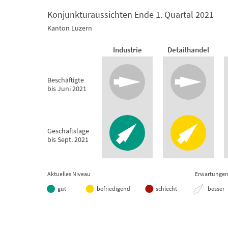
Konjunkturaussichten Ende 1. Quartal 2021
Konjunkturaussichten Ende 1. Quartal 2021
Kanton Luzern
Empty chart
Industrie
Detailhandel
Kanton Luzern
Beschäftigte
View as data table, Konjunkturaussichten Ende 
bis Juni 2021
Geschäftslage
bis Sept. 2021
Aktuelles Niveau
Erwartunge
gut
befriedigend
schlecht
besser
End of interactive chart.