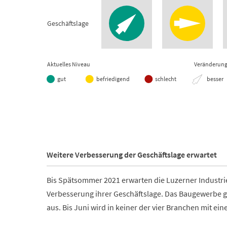
Kanton Luzern
Geschäftslage
View as data table, Konjunkturbarometer Ende 1
Aktuelles Niveau
Veränderung
gut
befriedigend
schlecht
besser
End of interactive chart.
Weitere Verbesserung der Geschäftslage erwartet
Bis Spätsommer 2021 erwarten die Luzerner Industri
Verbesserung ihrer Geschäftslage. Das Baugewerbe g
aus. Bis Juni wird in keiner der vier Branchen mit e