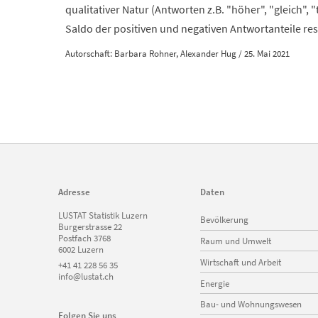
qualitativer Natur (Antworten z.B. "höher", "gleich", 
Saldo der positiven und negativen Antwortanteile re
Autorschaft: Barbara Rohner, Alexander Hug / 25. Mai 2021
Adresse
Daten
Navigation
LUSTAT Statistik Luzern
Bevölkerung
überspringen
Burgerstrasse 22
Postfach 3768
Raum und Umwelt
6002 Luzern
Wirtschaft und Arbeit
+41 41 228 56 35
info@lustat.ch
Energie
Bau- und Wohnungswesen
Folgen Sie uns