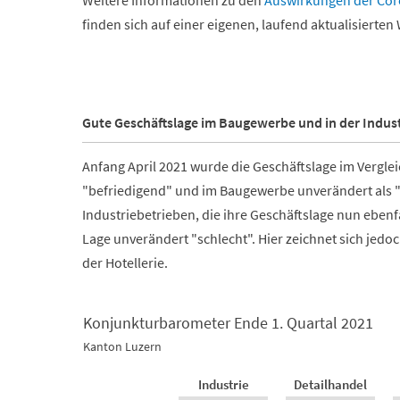
Weitere Informationen zu den
Auswirkungen der Coro
finden sich auf einer eigenen, laufend aktualisierten
Gute Geschäftslage im Baugewerbe und in der Indust
Anfang April 2021 wurde die Geschäftslage im Vergle
"befriedigend" und im Baugewerbe unverändert als "g
Industriebetrieben, die ihre Geschäftslage nun ebenf
Lage unverändert "schlecht". Hier zeichnet sich jedoc
der Hotellerie.
Konjunkturbarometer Ende 1. Quartal 2021
Konjunkturbarometer Ende 1. Quartal 2021
Kanton Luzern
Empty chart
Industrie
Detailhandel