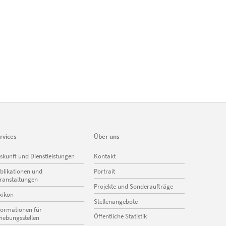
rvices
Über uns
vigation
Navigation
skunft und Dienstleistungen
Kontakt
erspringen
überspringen
blikationen und
Portrait
ranstaltungen
Projekte und Sonderaufträge
xikon
Stellenangebote
formationen für
Öffentliche Statistik
hebungsstellen