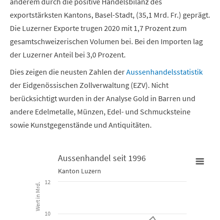
anderem durch die positive Handelsbilanz des
exportstärksten Kantons, Basel-Stadt, (35,1 Mrd. Fr.) geprägt.
Die Luzerner Exporte trugen 2020 mit 1,7 Prozent zum
gesamtschweizerischen Volumen bei. Bei den Importen lag
der Luzerner Anteil bei 3,0 Prozent.
Dies zeigen die neusten Zahlen der
Aussenhandelsstatistik
der Eidgenössischen Zollverwaltung (EZV). Nicht
berücksichtigt wurden in der Analyse Gold in Barren und
andere Edelmetalle, Münzen, Edel- und Schmucksteine
sowie Kunstgegenstände und Antiquitäten.
Aussenhandel seit 1996
Kanton Luzern
Aussenhandel seit 1996
12
Wert in Mrd.
Line chart with 4 lines.
10
Kanton Luzern