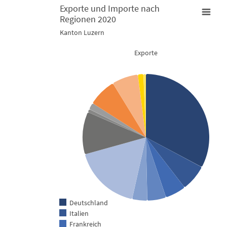
Exporte und Importe nach
Regionen 2020
Exporte und Importe nach Regionen 2020
Kanton Luzern
Exporte
Pie chart with 2 pies.
Kanton Luzern
View as data table, Exporte und Importe nach Regionen 2
Deutschland
Italien
Frankreich