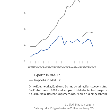
View as data table, Aussenhandel seit 1996
8
The chart has 1 X axis displaying categories.
The chart has 1 Y axis displaying Wert in Mrd.. Data ranges from 2
6
4
2
1996
1998
2000
2002
2004
2006
2008
2010
2012
2014
2016
2018
2020
Exporte in Mrd. Fr.
Importe in Mrd. Fr.
Ohne Edelmetalle, Edel- und Schmucksteine, Kunstgegenstände, 
Die Einfuhren vor 2009 sind aufgrund fehlerhafter Meldungen der
Ab 2016: Neue Berechnungsmethode. Zahlen nur eingeschränkt mi
LUSTAT Statistik Luzern
Datenquelle: Eidgenössische Zollverwaltung EZV