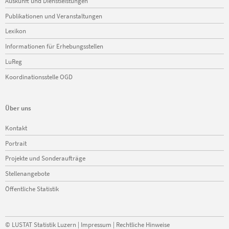
Auskunft und Dienstleistungen
überspringen
Publikationen und Veranstaltungen
Lexikon
Informationen für Erhebungsstellen
LuReg
Koordinationsstelle OGD
Über uns
Navigation
Kontakt
überspringen
Portrait
Projekte und Sonderaufträge
Stellenangebote
Öffentliche Statistik
©
LUSTAT Statistik Luzern
|
Impressum
|
Rechtliche Hinweise