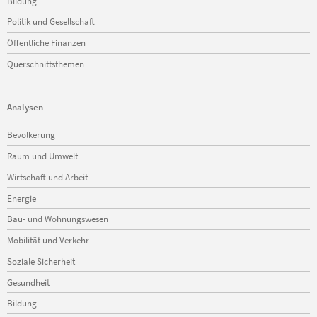
Bildung
Politik und Gesellschaft
Öffentliche Finanzen
Querschnittsthemen
Analysen
Navigation
Bevölkerung
überspringen
Raum und Umwelt
Wirtschaft und Arbeit
Energie
Bau- und Wohnungswesen
Mobilität und Verkehr
Soziale Sicherheit
Gesundheit
Bildung