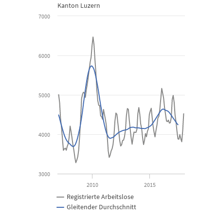
Kanton Luzern
Registrierte Arbeitslose seit 2007
7000
Line chart with 2 lines.
Kanton Luzern
6000
View as data table, Registrierte Arbeitslose seit 2007
The chart has 1 X axis displaying Time. Data ranges from 2007-01
5000
The chart has 1 Y axis displaying values. Data ranges from 3280 t
4000
3000
2010
2015
Registrierte Arbeitslose
Gleitender Durchschnitt