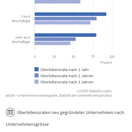
The chart has 1 X axis displaying categories.
The chart has 1 Y axis displaying Prozent. Data ranges from 46.7 
2 bis 4
Beschäftigte
mehr als 4
Beschäftigte
0
25
50
75
100
Prozent
Überlebensrate nach 1 Jahr
Überlebensrate nach 2 Jahren
Überlebensrate nach 3 Jahren
LUSTAT Statistik Luzern
r Statistik - Unternehmensdemografie, Statistik der Unternehmensstruktur
End of interactive chart.
Überlebensraten neu gegründeter Unternehmen nach
Unternehmensgrösse