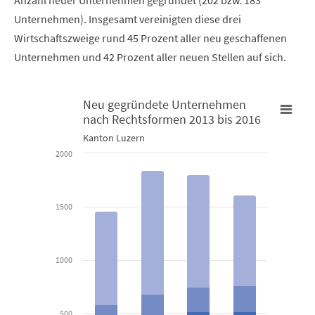
Anzahl neuer Unternehmen gegründet (202 bzw. 183
Unternehmen). Insgesamt vereinigten diese drei
Wirtschaftszweige rund 45 Prozent aller neu geschaffenen
Unternehmen und 42 Prozent aller neuen Stellen auf sich.
Neu gegründete Unternehmen
nach Rechtsformen 2013 bis 2016
Neu gegründete Unternehmen nach Rechtsformen 2013 bis 201
Kanton Luzern
2000
Bar chart with 4 data series.
Kanton Luzern
1500
View as data table, Neu gegründete Unternehmen nach R
The chart has 1 X axis displaying categories.
1000
The chart has 1 Y axis displaying values. Data ranges from 60 to 
500