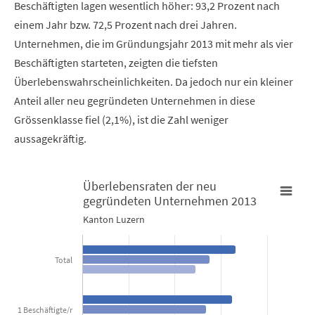
Beschäftigten lagen wesentlich höher: 93,2 Prozent nach
einem Jahr bzw. 72,5 Prozent nach drei Jahren.
Unternehmen, die im Gründungsjahr 2013 mit mehr als vier
Beschäftigten starteten, zeigten die tiefsten
Überlebenswahrscheinlichkeiten. Da jedoch nur ein kleiner
Anteil aller neu gegründeten Unternehmen in diese
Grössenklasse fiel (2,1%), ist die Zahl weniger
aussagekräftig.
Überlebensraten der neu
gegründeten Unternehmen 2013
Überlebensraten der neu gegründeten Unternehmen 2013
Kanton Luzern
Bar chart with 3 data series.
Total
Kanton Luzern
View as data table, Überlebensraten der neu gegründet
1 Beschäftigte/r