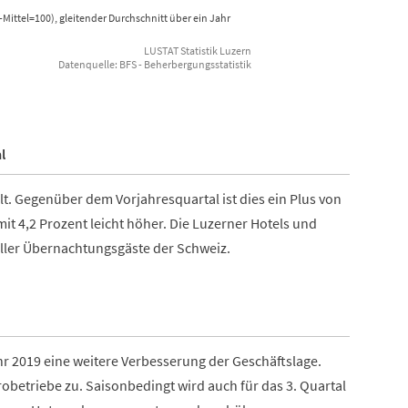
s-Mittel=100), gleitender Durchschnitt über ein Jahr
LUSTAT Statistik Luzern
Datenquelle: BFS - Beherbergungsstatistik
l
. Gegenüber dem Vorjahresquartal ist dies ein Plus von
it 4,2 Prozent leicht höher. Die Luzerner Hotels und
aller Übernachtungsgäste der Schweiz.
hr 2019 eine weitere Verbesserung der Geschäftslage.
trobetriebe zu. Saisonbedingt wird auch für das 3. Quartal