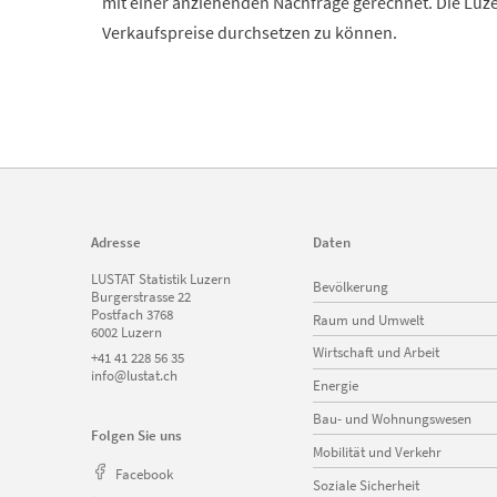
mit einer anziehenden Nachfrage gerechnet. Die Lu
Verkaufspreise durchsetzen zu können.
Adresse
Daten
Navigation
LUSTAT Statistik Luzern
Bevölkerung
überspringen
Burgerstrasse 22
Postfach 3768
Raum und Umwelt
6002 Luzern
Wirtschaft und Arbeit
+41 41 228 56 35
info@lustat.ch
Energie
Bau- und Wohnungswesen
Folgen Sie uns
Mobilität und Verkehr
Facebook
Soziale Sicherheit