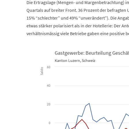
Die Ertragslage (Mengen- und Margenbetrachtung) im
Quartals auf breiter Front. 36 Prozent der befragt
15% “schlechter” und 49% “unverändert”). Die Angab
etwas stärker polarisiert als in der Hotellerie: Der An
verhältnismässig viele Betriebe gaben eine positive 
Gastgewerbe: Beurteilung Geschäf
Gastgewerbe: Beurteilung Geschäftslage
Kanton Luzern, Schweiz
60
Saldo
Line chart with 2 lines.
Kanton Luzern, Schweiz
40
View as data table, Gastgewerbe: Beurteilung 
The chart has 1 X axis displaying Time. Data ranges f
20
The chart has 1 Y axis displaying Saldo. Data ranges fr
0