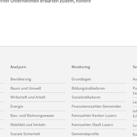
zerner Unternehmen erwarten zudem, höhere
Analysen
Monitoring
Se
Navigation
Navigation
Na
Bevölkerung
Grundlagen
Au
überspringen
überspringen
üb
Raum und Umwelt
Bildungsindikatoren
Pu
Ve
Wirtschaft und Arbeit
Sozialindikatoren
Le
Energie
Finanzkennzahlen Gemeinden
In
Bau- und Wohnungswesen
Kennzahlen Kanton Luzern
Er
Mobilität und Verkehr
Kennzahlen Stadt Luzern
Lu
Soziale Sicherheit
Gemeindeprofile
Ko