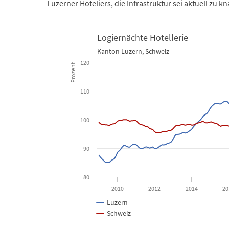
Luzerner Hoteliers, die Infrastruktur sei aktuell zu 
Logiernächte Hotellerie
Logiernächte Hotellerie
Kanton Luzern, Schweiz
120
Prozent
Line chart with 2 lines.
Kanton Luzern, Schweiz
110
View as data table, Logiernächte Hotellerie
100
The chart has 1 X axis displaying Time. Data ranges f
The chart has 1 Y axis displaying Prozent. Data ranges
90
80
2010
2012
2014
20
Luzern
Schweiz