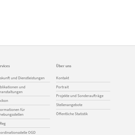
rvices
Über uns
vigation
Navigation
skunft und Dienstleistungen
Kontakt
erspringen
überspringen
blikationen und
Portrait
ranstaltungen
Projekte und Sonderaufträge
xikon
Stellenangebote
formationen für
Öffentliche Statistik
hebungsstellen
Reg
ordinationsstelle OGD