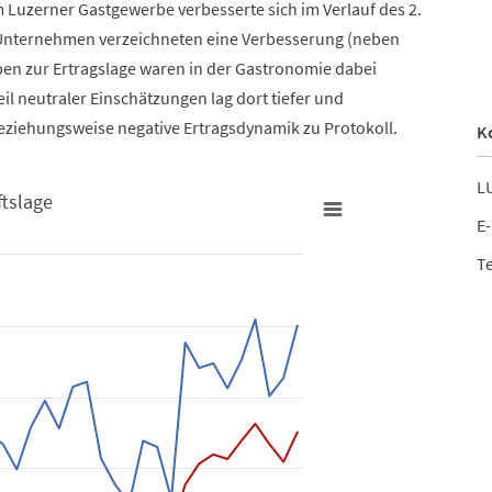
 Luzerner Gastgewerbe verbesserte sich im Verlauf des 2.
en Unternehmen verzeichneten eine Verbesserung (neben
en zur Ertragslage waren in der Gastronomie dabei
teil neutraler Einschätzungen lag dort tiefer und
beziehungsweise negative Ertragsdynamik zu Protokoll.
K
LU
tslage
E-
Te
Geschäftslage
rom 2009-01-01 00:00:00 to 2019-04-01 00:00:00.
om -32.8 to 41.8.