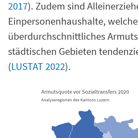
2017
). Zudem sind Alleinerzie
Einpersonenhaushalte, welche
überdurchschnittliches Armutsr
städtischen Gebieten tendenzie
(
LUSTAT 2022
).
Armutsquote vor Sozialtransfers 2020
Analyseregionen des Kantons Luzern
Armutsquote vor Sozialtransfers 202
Map of unspecified region with 2 data series.
Analyseregionen des Kantons Luzern
View as data table, Armutsquote vor Sozialtransfers 2020