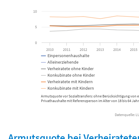
10
5
0
2010
2011
2012
2013
2014
2015
Einpersonenhaushalte
Alleinerziehende
Verheiratete ohne Kinder
Konkubinate ohne Kinder
Verheiratete mit Kindern
Konkubinate mit Kindern
Armutsquote vor Sozialtransfers: ohne Berücksichtigung von 
Privathaushalte mit Referenzperson im Alter von 18 bis 64 Jah
End of interactive chart.
Armutsquote bei Verheiratete