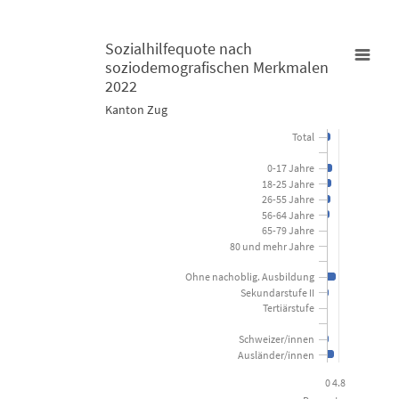
Sozialhilfequote nach
soziodemografischen Merkmalen
Sozialhilfequote nach soziodemografischen Merkmalen 2022
2022
Kanton Zug
Bar chart with 15 bars.
Total
Kanton Zug
0-17 Jahre
18-25 Jahre
View as data table, Sozialhilfequote nach soziodemogra
26-55 Jahre
56-64 Jahre
The chart has 1 X axis displaying categories.
65-79 Jahre
80 und mehr Jahre
The chart has 1 Y axis displaying Prozent. Data ranges from 0 to 4
Ohne nachoblig. Ausbildung
Sekundarstufe II
Tertiärstufe
Schweizer/innen
Ausländer/innen
0
4.8