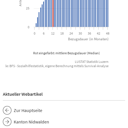
25
0
0
6
12
18
24
30
36
42
48
Bezugsdauer (in Monaten)
Rot eingefärbt: mittlere Bezugsdauer (Median)
LUSTAT Statistik Luzern
uelle: BFS - Sozialhilfestatistik, eigene Berechnung mittels Survival-Analyse
End of interactive chart.
Aktueller Webartikel
Zur Hauptseite
Kanton Nidwalden