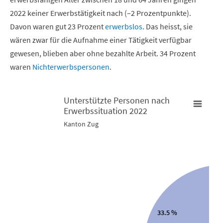
2022 keiner Erwerbstätigkeit nach (–2 Prozentpunkte).
Davon waren gut 23 Prozent
erwerbslos
. Das heisst, sie
wären zwar für die Aufnahme einer Tätigkeit verfügbar
gewesen, blieben aber ohne bezahlte Arbeit. 34 Prozent
waren
Nichterwerbspersonen
.
Unterstützte Personen nach
Erwerbssituation 2022
Unterstützte Personen nach Erwerbssituation 2022
U
Kanton Zug
Pie chart with 4 slices.
B
Kanton Zug
K
0.
View as data table, Unterstützte Personen nach Erwerbs
T
33.5 %
T