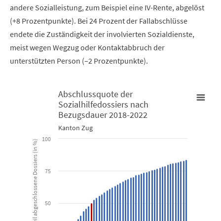
andere Sozialleistung, zum Beispiel eine IV-Rente, abgelöst
(+8 Prozentpunkte). Bei 24 Prozent der Fallabschlüsse
endete die Zuständigkeit der involvierten Sozialdienste,
meist wegen Wegzug oder Kontaktabbruch der
unterstützten Person (–2 Prozentpunkte).
Abschlussquote der
Sozialhilfedossiers nach
Abschlussquote der Sozialhilfedossiers nach Bezugsdauer 201
Bezugsdauer 2018-2022
Kanton Zug
Bar chart with 49 bars.
100
Anteil abgeschlossene Dossiers (in %)
Kanton Zug
75
View as data table, Abschlussquote der Sozialhilfedossi
The chart has 1 X axis displaying Bezugsdauer (in Monaten).
50
The chart has 1 Y axis displaying Anteil abgeschlossene Dossiers 