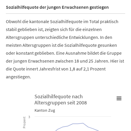
Sozialhilfequote der jungen Erwachsenen gestiegen
Obwohl die kantonale Sozialhilfequote im Total praktisch
stabil geblieben ist, zeigten sich für die einzelnen
Altersgruppen unterschiedliche Entwicklungen. In den
meisten Altersgruppen ist die Sozialhilfequote gesunken
oder konstant geblieben. Eine Ausnahme bildet die Gruppe
der jungen Erwachsenen zwischen 18 und 25 Jahren. Hier ist
die Quote innert Jahresfrist von 1,8 auf 2,1 Prozent
angestiegen.
Sozialhilfequote nach
Altersgruppen seit 2008
Sozialhilfequote nach Altersgruppen seit 2008
Kanton Zug
3
Prozent
Line chart with 7 lines.
Kanton Zug