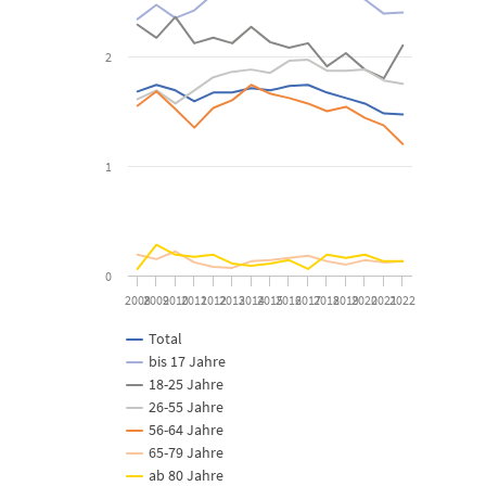
View as data table, Sozialhilfequote nach Altersgruppen s
2
The chart has 1 X axis displaying categories.
The chart has 1 Y axis displaying Prozent. Data ranges from 0.06 
1
0
2008
2009
2010
2011
2012
2013
2014
2015
2016
2017
2018
2019
2020
2021
2022
Total
bis 17 Jahre
18-25 Jahre
26-55 Jahre
56-64 Jahre
65-79 Jahre
ab 80 Jahre