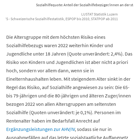
Sozialhilfequote: Anteil der Sozialhilfebezüger/innen an der st
LUSTAT Statistik Luzern
: BFS - Schweizerische Sozialhilfestatistik, ESPOP bis 2010, STATPOP ab 2011
End of interactive chart.
Die Altersgruppe mit dem höchsten Risiko eines
Sozialhilfebezugs waren 2022 weiterhin Kinder und
Jugendliche unter 18 Jahren (Quote unverändert: 2,4%). Das
Risiko von Kindern und Jugendlichen ist aber nicht a priori
hoch, sondern vor allem dann, wenn sie in
Einelternhaushalten leben. Mit steigendem Alter sinkt in der
Regel das Risiko, auf Sozialhilfe angewiesen zu sein: Die 65-
bis 79-jährigen und die 80-jährigen und älteren Zuger/innen
bezogen 2022 von allen Altersgruppen am seltensten
Sozialhilfe (Quoten unverändert: je 0,1%). Personen im
Rentenalter haben im Bedarfsfall Anrecht auf
Ergänzungsleistungen zur AHV/IV
, sodass sie nur in
Ausnahmefällen auf das letzte sozialstaatliche Auffangnetz