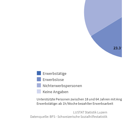
23.3 %
Erwerbstätige
Erwerbslose
E
Nichterwerbspersonen
Keine Angaben
Unterstützte Personen zwischen 18 und 64 Jahren mit Angabe z
Erwerbstätige: ab 1h/Woche bezahlter Erwerbsarbeit
LUSTAT Statistik Luzern
Datenquelle: BFS - Schweizerische Sozialhilfestatistik
End of interactive chart.