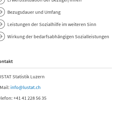
Bezugsdauer und Umfang
Leistungen der Sozialhilfe im weiteren Sinn
Wirkung der bedarfsabhängigen Sozialleistungen
ontakt
Unterstützte erwerbstätige Personen nach Beschäfti
STAT Statistik Luzern
2019
ützte erwerbstätige Personen nach Beschäftigungsgrad 2019
Mail:
info@lustat.ch
Kanton Luzern
lefon: +41 41 228 56 35
t with 4 bars.
Mehrere Teilzeitstellen
Luzern
as data table, Unterstützte erwerbstätige Personen nach Besc
Teilzeit unter 50%
t has 1 X axis displaying categories.