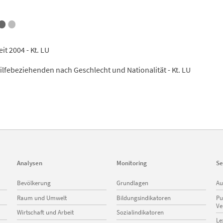
•
•
t 2004 - Kt. LU
lfebeziehenden nach Geschlecht und Nationalität - Kt. LU
Analysen
Monitoring
Se
Navigation
Navigation
Na
Bevölkerung
Grundlagen
Au
überspringen
überspringen
üb
Raum und Umwelt
Bildungsindikatoren
Pu
Ve
Wirtschaft und Arbeit
Sozialindikatoren
Le