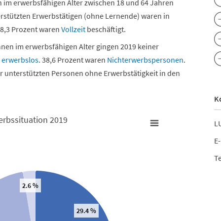
 im erwerbsfähigen Alter zwischen 18 und 64 Jahren
terstützten Erwerbstätigen (ohne Lernende) waren in
18,3 Prozent waren
Vollzeit
beschäftigt.
innen im erwerbsfähigen Alter gingen 2019 keiner
n
erwerbslos
. 38,6 Prozent waren
Nichterwerbspersonen
.
er unterstützten Personen ohne Erwerbstätigkeit in den
K
erbssituation 2019
LU
9
Unterst
E-
Te
Bar char
Kanton 
2.6 %
h Erwerbssituation 2019
View 
29.4 %
The char