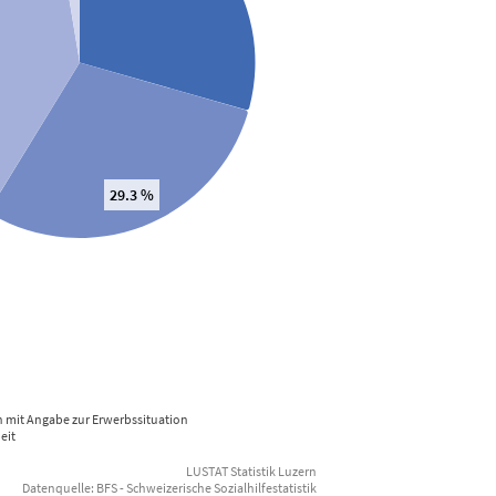
The char
29.3 %
End of i
 mit Angabe zur Erwerbssituation
eit
LUSTAT Statistik Luzern
Datenquelle: BFS - Schweizerische Sozialhilfestatistik