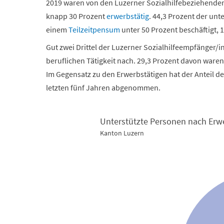
2019 waren von den Luzerner Sozialhilfebeziehenden
knapp 30 Prozent
erwerbstätig
. 44,3 Prozent der un
einem
Teilzeitpensum
unter 50 Prozent beschäftigt, 
Gut zwei Drittel der Luzerner Sozialhilfeempfänger/
beruflichen Tätigkeit nach. 29,3 Prozent davon ware
Im Gegensatz zu den Erwerbstätigen hat der Anteil d
letzten fünf Jahren abgenommen.
Unterstützte Personen nach Erw
Kanton Luzern
Unterstützte Personen nach Erwerbssituation 201
Pie chart with 4 slices.
Kanton Luzern
View as data table, Unterstützte Personen nac