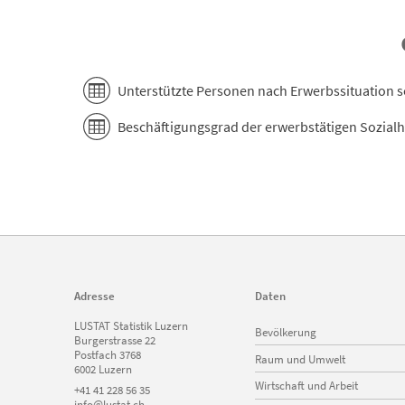
End of interactive chart.
Unterstützte Personen nach Erwerbssituation sei
Beschäftigungsgrad der erwerbstätigen Sozialhi
Adresse
Daten
Navigation
LUSTAT Statistik Luzern
Bevölkerung
überspringen
Burgerstrasse 22
Postfach 3768
Raum und Umwelt
6002 Luzern
Wirtschaft und Arbeit
+41 41 228 56 35
info@lustat.ch