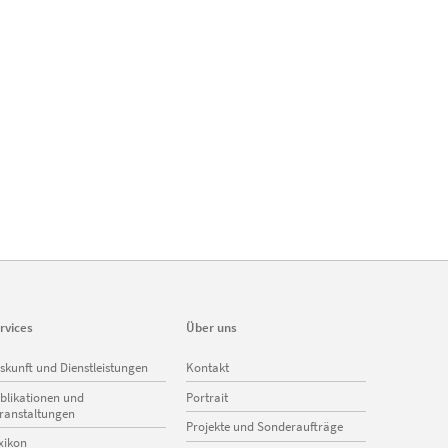
rvices
Über uns
vigation
Navigation
skunft und Dienstleistungen
Kontakt
erspringen
überspringen
blikationen und
Portrait
ranstaltungen
Projekte und Sonderaufträge
xikon