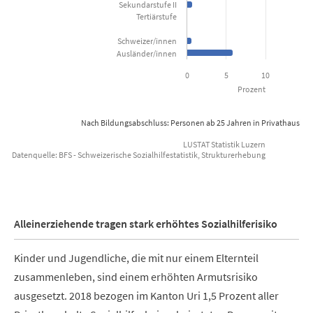
Sekundarstufe II
Tertiärstufe
Schweizer/innen
Ausländer/innen
0
5
10
Prozent
Nach Bildungsabschluss: Personen ab 25 Jahren in Privathaushal
LUSTAT Statistik Luzern
Datenquelle: BFS - Schweizerische Sozialhilfestatistik, Strukturerhebung
End of interactive chart.
Alleinerziehende tragen stark erhöhtes Sozialhilferisiko
Kinder und Jugendliche, die mit nur einem Elternteil
zusammenleben, sind einem erhöhten Armutsrisiko
ausgesetzt. 2018 bezogen im Kanton Uri 1,5 Prozent aller