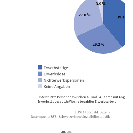
3.9 %
View as data table, Unterstützte Personen nach Erwerbs
27.8 %
T
39.1 %
T
29.2 %
Erwerbstätige
Erwerbslose
Nichterwerbspersonen
Keine Angaben
Unterstützte Personen zwischen 18 und 64 Jahren mit Angabe z
Erwerbstätige: ab 1h/Woche bezahlter Erwerbsarbeit
E
LUSTAT Statistik Luzern
Datenquelle: BFS - Schweizerische Sozialhilfestatistik
End of interactive chart.
•
•