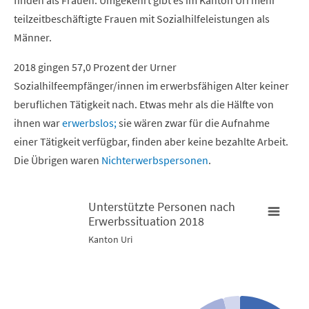
teilzeitbeschäftigte Frauen mit Sozialhilfeleistungen als
Männer.
2018 gingen 57,0 Prozent der Urner
Sozialhilfeempfänger/innen im erwerbsfähigen Alter keiner
beruflichen Tätigkeit nach. Etwas mehr als die Hälfte von
ihnen war
erwerbslos;
sie wären zwar für die Aufnahme
einer Tätigkeit verfügbar, finden aber keine bezahlte Arbeit.
Die Übrigen waren
Nichterwerbspersonen
.
Unterstützte Personen nach
Erwerbssituation 2018
Unterstützte Personen nach Erwerbssituation 2018
U
Kanton Uri
Pie chart with 4 slices.
B
Kanton Uri
K