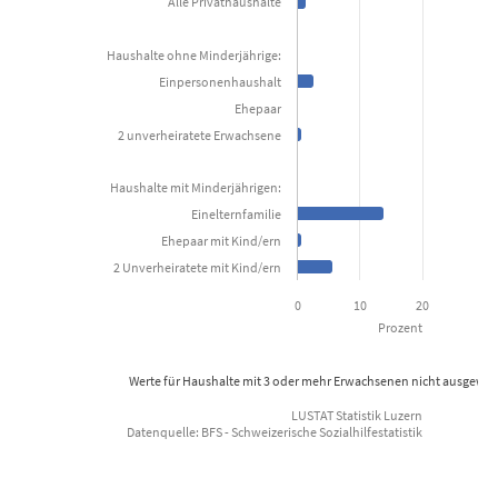
Alle Privathaushalte
Kanton Uri
Haushalte ohne Minderjährige:
View as data table, Anteil der mit wirtschaftlicher Sozialhi
Einpersonenhaushalt
The chart has 1 X axis displaying categories.
Ehepaar
2 unverheiratete Erwachsene
The chart has 1 Y axis displaying Prozent. Data ranges from 0.1 to
Haushalte mit Minderjährigen:
Einelternfamilie
Ehepaar mit Kind/ern
2 Unverheiratete mit Kind/ern
0
10
20
Prozent
Werte für Haushalte mit 3 oder mehr Erwachsenen nicht ausgewie
LUSTAT Statistik Luzern
Datenquelle: BFS - Schweizerische Sozialhilfestatistik
End of interactive chart.