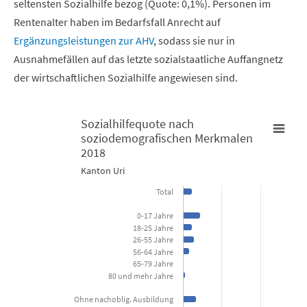
seltensten Sozialhilfe bezog (Quote: 0,1%). Personen im
Rentenalter haben im Bedarfsfall Anrecht auf
Ergänzungsleistungen zur AHV
, sodass sie nur in
Ausnahmefällen auf das letzte sozialstaatliche Auffangnetz
der wirtschaftlichen Sozialhilfe angewiesen sind.
Sozialhilfequote nach
soziodemografischen Merkmalen
Sozialhilfequote nach soziodemografischen Merkmalen 2018
2018
Kanton Uri
Bar chart with 15 bars.
Total
Kanton Uri
0-17 Jahre
18-25 Jahre
View as data table, Sozialhilfequote nach soziodemogra
26-55 Jahre
56-64 Jahre
The chart has 1 X axis displaying categories.
65-79 Jahre
80 und mehr Jahre
The chart has 1 Y axis displaying Prozent. Data ranges from 0 to 5
Ohne nachoblig. Ausbildung