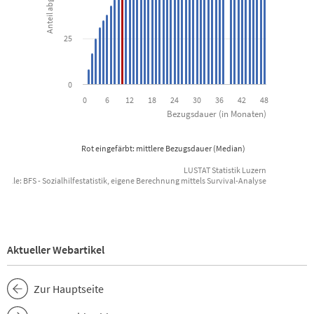
25
0
0
6
12
18
24
30
36
42
48
Bezugsdauer (in Monaten)
Rot eingefärbt: mittlere Bezugsdauer (Median)
LUSTAT Statistik Luzern
uelle: BFS - Sozialhilfestatistik, eigene Berechnung mittels Survival-Analyse
End of interactive chart.
Aktueller Webartikel
Zur Hauptseite