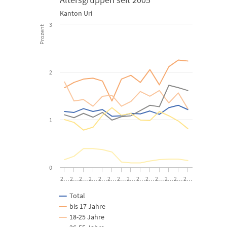
Kanton Uri
Line chart with 6 lines.
3
Prozent
Kanton Uri
View as data table, Sozialhilfequote der Gesamtbevölkeru
2
The chart has 1 X axis displaying categories.
The chart has 1 Y axis displaying Prozent. Data ranges from 0.09 
1
0
2…
2…
2…
2…
2…
2…
2…
2…
2…
2…
2…
2…
2…
2…
Total
bis 17 Jahre
18-25 Jahre