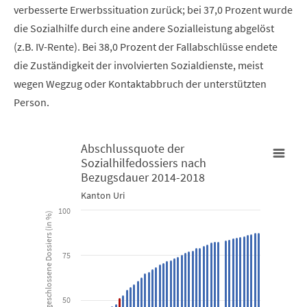
verbesserte Erwerbssituation zurück; bei 37,0 Prozent wurde
die Sozialhilfe durch eine andere Sozialleistung abgelöst
(z.B. IV-Rente). Bei 38,0 Prozent der Fallabschlüsse endete
die Zuständigkeit der involvierten Sozialdienste, meist
wegen Wegzug oder Kontaktabbruch der unterstützten
Person.
Abschlussquote der
Sozialhilfedossiers nach
Abschlussquote der Sozialhilfedossiers nach Bezugsdauer 201
Bezugsdauer 2014-2018
Kanton Uri
Bar chart with 48 bars.
100
Anteil abgeschlossene Dossiers (in %)
Kanton Uri
75
View as data table, Abschlussquote der Sozialhilfedossi
The chart has 1 X axis displaying Bezugsdauer (in Monaten).
50
The chart has 1 Y axis displaying Anteil abgeschlossene Dossiers 