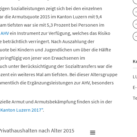
n Sozialleistungen zeigt sich bei den einzelnen
war die Armutsquote 2015 im Kanton Luzern mit 9,4
m tiefsten war sie mit 5,3 Prozent bei Personen im
r
AHV
ein Instrument zur Verfügung, welches das Risiko
e beträchtlich verringert. Nach Auszahlung der
uote bei Kindern und Jugendlichen um über die Hälfte
 geringfügig von jener von Erwachsenen im
K
Auch unter Berücksichtigung der Sozialtransfers war die
ent ein weiteres Mal am tiefsten. Bei dieser Altersgruppe
LU
namentlich die Ergänzungsleistungen zur AHV, besonders
E-
Te
ielle Armut und Armutsbekämpfung finden sich in der
Kanton Luzern 2017"
.
rivathaushalten nach Alter 2015