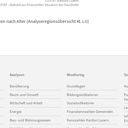
LUSTAT Statistik Luzern
TAT - Statistik zur finanziellen Situation der Haushalte
n nach Alter (Analyseregionsübersicht Kt. LU)
Analysen
Monitoring
Se
Navigation
Navigation
Na
Bevölkerung
Grundlagen
Au
überspringen
überspringen
üb
Raum und Umwelt
Bildungsindikatoren
Pu
Ve
Wirtschaft und Arbeit
Sozialindikatoren
Le
Energie
Finanzkennzahlen Gemeinden
In
Bau- und Wohnungswesen
Kennzahlen Kanton Luzern
Er