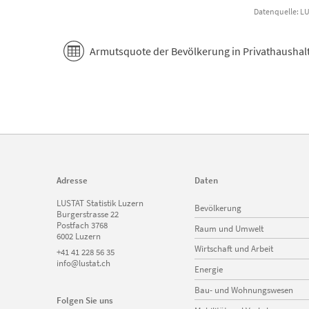
Datenquelle: LUS
End of interactive chart.
Armutsquote der Bevölkerung in Privathaushalte
Adresse
Daten
Navigation
LUSTAT Statistik Luzern
Bevölkerung
überspringen
Burgerstrasse 22
Postfach 3768
Raum und Umwelt
6002 Luzern
Wirtschaft und Arbeit
+41 41 228 56 35
info@lustat.ch
Energie
Bau- und Wohnungswesen
Folgen Sie uns