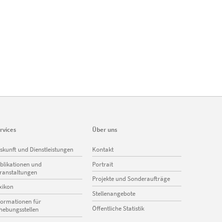
rvices
Über uns
vigation
Navigation
skunft und Dienstleistungen
Kontakt
erspringen
überspringen
blikationen und
Portrait
ranstaltungen
Projekte und Sonderaufträge
xikon
Stellenangebote
formationen für
Öffentliche Statistik
hebungsstellen