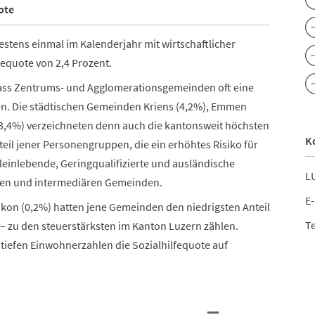
ote
tens einmal im Kalenderjahr mit wirtschaftlicher
lfequote von 2,4 Prozent.
, dass Zentrums- und Agglomerationsgemeinden oft eine
en. Die städtischen Gemeinden Kriens (4,2%), Emmen
 3,4%) verzeichneten denn auch die kantonsweit höchsten
K
eil jener Personengruppen, die ein erhöhtes Risiko für
leinlebende, Geringqualifizierte und ausländische
LU
ichen und intermediären Gemeinden.
E-
kon (0,2%) hatten jene Gemeinden den niedrigsten Anteil
Te
 – zu den steuerstärksten im Kanton Luzern zählen.
 tiefen Einwohnerzahlen die Sozialhilfequote auf