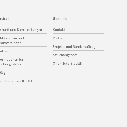
rvices
Über uns
vigation
Navigation
skunft und Dienstleistungen
Kontakt
erspringen
überspringen
blikationen und
Portrait
ranstaltungen
Projekte und Sonderaufträge
xikon
Stellenangebote
formationen für
Öffentliche Statistik
hebungsstellen
Reg
ordinationsstelle OGD