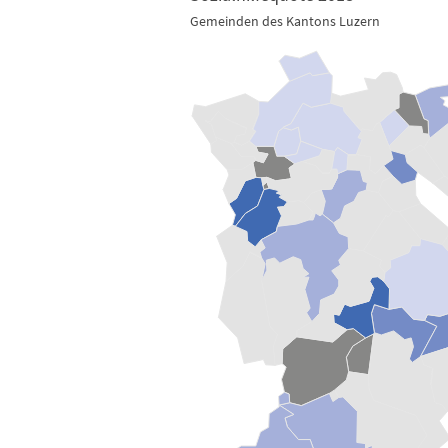
Gemeinden des Kantons Luzern
Sozialhilfequote 2018
Map of unspecified region with 2 data series.
Gemeinden des Kantons Luzern
View as data table, Sozialhilfequote 2018