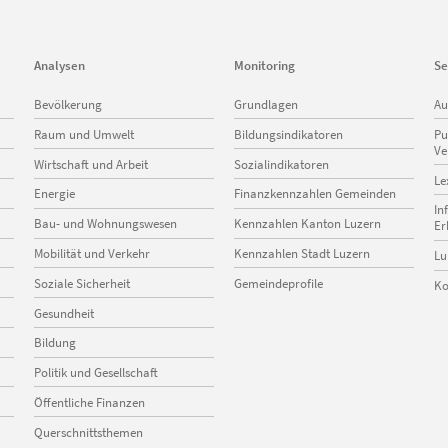
Analysen
Monitoring
Se
Navigation
Navigation
Na
Bevölkerung
Grundlagen
Au
überspringen
überspringen
üb
Raum und Umwelt
Bildungsindikatoren
Pu
Ve
Wirtschaft und Arbeit
Sozialindikatoren
Le
Energie
Finanzkennzahlen Gemeinden
In
Bau- und Wohnungswesen
Kennzahlen Kanton Luzern
Er
Mobilität und Verkehr
Kennzahlen Stadt Luzern
Lu
Soziale Sicherheit
Gemeindeprofile
Ko
Gesundheit
Bildung
Politik und Gesellschaft
Öffentliche Finanzen
Querschnittsthemen