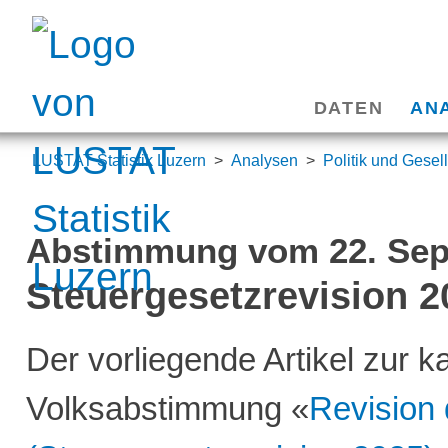
Navigation
überspringen
Navigation
DATEN
AN
überspringen
LUSTAT Statistik Luzern
Analysen
Politik und Gesel
Abstimmung vom 22. Sep
Steuergesetzrevision 2
Der vorliegende Artikel zur k
Volksabstimmung «
Revision