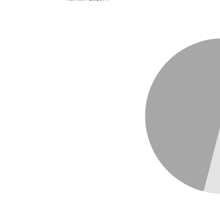
Religiosität und Spiritualität 2024
Pie chart with 4 slices.
Kanton Luzern
View as data table, Religiosität und Spiritualität 2024