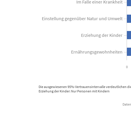
Im Falle einer Krankheit
View as data table, Wichtige Rolle von Religion und Spiritualität im Al
The chart has 1 X axis displaying categories.
The chart has 1 Y axis displaying Bevölkerung in Prozent. Data
Einstellung gegenüber Natur und Umwelt
Erziehung der Kinder
Ernährungsgewohnheiten
0
Die ausgewiesenen 95%-Vertrauensintervalle verdeutlichen di
Erziehung der Kinder: Nur Personen mit Kindern
Daten
End of interactive chart.