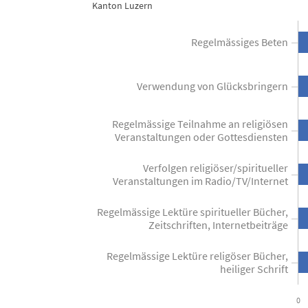
Kanton Luzern
Ausüben religiöser oder spiritueller A
Regelmässiges Beten
Combination chart with 2 data series.
Kanton Luzern
View as data table, Ausüben religiöser oder spiritueller Aktivitäten 20
Verwendung von Glücksbringern
The chart has 1 X axis displaying categories.
The chart has 1 Y axis displaying Bevölkerung in Prozent. Data
Regelmässige Teilnahme an religiösen
Veranstaltungen oder Gottesdiensten
Verfolgen religiöser/spiritueller
Veranstaltungen im Radio/TV/Internet
Regelmässige Lektüre spiritueller Bücher,
Zeitschriften, Internetbeiträge
Regelmässige Lektüre religöser Bücher,
heiliger Schrift
0