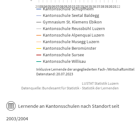
2003
2004
2005
2006
2007
2008
2009
2010
2011
2012
2013
2014
2015
2016
2017
2018
2019
2020
2021
2022
Kantonsschule Schüpfheim
Kantonsschule Seetal Baldegg
Gymnasium St. Klemens Ebikon
Kantonsschule Reussbühl Luzern
Kantonsschule Alpenquai Luzern
Kantonsschule Musegg Luzern
Kantonsschule Beromünster
Kantonsschule Sursee
Kantonsschule Willisau
Inklusive Lernende der angegliederten Fach-/Wirtschaftsmittelschu
Datenstand: 20.07.2023
LUSTAT Statistik Luzern
Datenquelle: Bundesamt für Statistik - Statistik der Lernenden
End of interactive chart.
Lernende an Kantonsschulen nach Standort seit
2003/2004