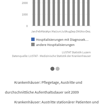
2000
1000
0
Jan.
Feb.
März
Apr.
Mai
Juni
Juli
Aug.
Sep.
Okt.
Nov.
Dez.
Hospitalisierungen mit Diagnosek…
andere Hospitalisierungen
LUSTAT Statistik Luzern
Datenquelle: LUSTAT - Medizinische Statistik der Krankenhäuser
End of interactive chart.
E
•
•
Krankenhäuser: Pflegetage, Austritte und
durchschnittliche Aufenthaltsdauer seit 2009
Krankenhäuser: Austritte stationärer Patienten und