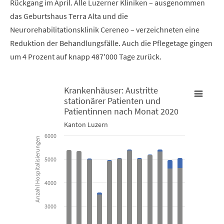
Rückgang im April. Alle Luzerner Kliniken – ausgenommen
das Geburtshaus Terra Alta und die
Neurorehabilitationsklinik Cereneo – verzeichneten eine
Reduktion der Behandlungsfälle. Auch die Pflegetage gingen
um 4 Prozent auf knapp 487'000 Tage zurück.
Krankenhäuser: Austritte
stationärer Patienten und
Patientinnen nach Monat 2020
Krankenhäuser: Austritte stationärer Patienten und Patient
K
Kanton Luzern
Bar chart with 2 data series.
L
6000
Anzahl Hospitalisierungen
Kanton Luzern
K
5000
View as data table, Krankenhäuser: Austritte stationäre
4000
The chart has 1 X axis displaying categories.
T
The chart has 1 Y axis displaying Anzahl Hospitalisierungen. D
T
3000