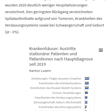
wurden 2020 deutlich weniger Hospitalisierungen
verzeichnet. Den geringsten Rückgang verzeichneten
Spitalaufenthalte aufgrund von Tumoren, Krankheiten des
Verdauungssystems sowie bei Schwangerschaft und Geburt
(je –1%).
Krankenhäuser: Austritte
stationärer Patienten und
Patientinnen nach Hauptdiagnose
Krankenhäuser: Austritte stationärer Patienten und Patientinn
seit 2019
Bar chart with 3 data series.
Kanton Luzern
Kanton Luzern
Verletzungen, Folgen äusserer Ursachen
Krankheiten des Kreislaufsystems
Krankheiten des Muskel-Skelett-Systems
View as data table, Krankenhäuser: Austritte stationärer 
Tumore, Neubildungen
The chart has 1 X axis displaying categories.
Krankheiten des Verdauungssystems
Schwangerschaft, Geburt, Wochenbett
The chart has 1 Y axis displaying Anzahl Hospitalisierungen. Dat
Krankheiten des Atmungssystems